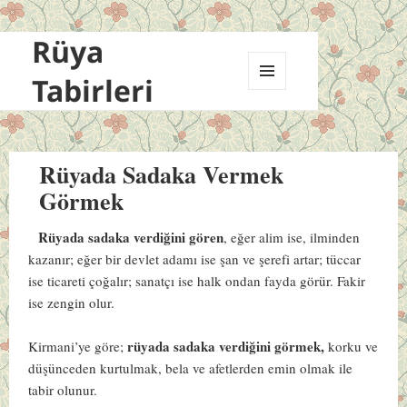
Rüya
Tabirleri
MENÜ
VE
BILEŞENLER
Rüyada Sadaka Vermek
Görmek
Rüyada sadaka verdiğini gören
, eğer alim ise, ilminden
kazanır; eğer bir devlet adamı ise şan ve şerefi artar; tüccar
ise ticareti çoğalır; sanatçı ise halk ondan fayda görür. Fakir
ise zengin olur.
rüyada sadaka verdiğini görmek,
Kirmani’ye göre;
korku ve
düşünceden kurtulmak, bela ve afetlerden emin olmak ile
tabir olunur.