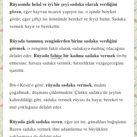
Rüyasında helal ve iyi bir şeyi sadaka olarak verdiğini
gören
, eğer hayvan ticareti yapıyor ise, o işinde bereket
görür; eğer çiftçi ise ürününde bereket ve feyiz bulur. Sadaka
vermek hayır ve berekettir.
Rüyada tanınmış zenginlerden birine sadaka verdiğini
görmek
, o zenginin fakir olarak sadakaya muhtaç olacağına
Rüyada
fahişe
bir kadına sadaka vermek
delalet eder.
tövbe
etmesine; hırsıza sadaka vermek, hırsızlıktan vazgeçeceğine
işarettir.
rüyada sadaka vermek
İbn-i Kesir’e göre;
, malını
çoğaltmak, düşmanı çıldırtmaktır. Çünkü sadaka ile şeytan
kahredildiği gibi, sadaka vermek rüyası da hayır, bereket ve
mal çokluğuna delalet eder.
Rüyada gizli sadaka veren
, eğer asi ise, günahları bağışlanır.
Bazen sadaka vermek ilim adamlarına ve büyüklere
yaklaşmaya da delalet eder.