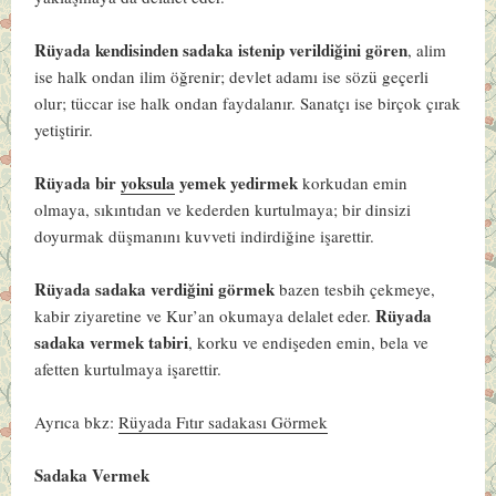
Rüyada kendisinden sadaka istenip verildiğini gören
, alim
ise halk ondan ilim öğrenir; devlet adamı ise sözü geçerli
olur; tüccar ise halk ondan faydalanır. Sanatçı ise birçok çırak
yetiştirir.
Rüyada bir
yoksula
yemek yedirmek
korkudan emin
olmaya, sıkıntıdan ve kederden kurtulmaya; bir dinsizi
doyurmak düşmanını kuvveti indirdiğine işarettir.
Rüyada sadaka verdiğini görmek
bazen tesbih çekmeye,
Rüyada
kabir ziyaretine ve Kur’an okumaya delalet eder.
sadaka vermek tabiri
, korku ve endişeden emin, bela ve
afetten kurtulmaya işarettir.
Ayrıca bkz:
Rüyada Fıtır sadakası Görmek
Sadaka Vermek