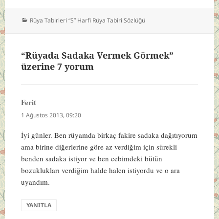
Kategoriler
Rüya Tabirleri “S” Harfi Rüya Tabiri Sözlüğü
“Rüyada Sadaka Vermek Görmek”
üzerine 7 yorum
Ferit
dedi
ki:
1 Ağustos 2013, 09:20
İyi günler. Ben rüyamda birkaç fakire sadaka dağıtıyorum
ama birine diğerlerine göre az verdiğim için sürekli
benden sadaka istiyor ve ben cebimdeki bütün
bozuklukları verdiğim halde halen istiyordu ve o ara
uyandım.
YANITLA