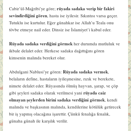
rüyada sadaka verip bir fakiri
Cabir’ül-Mağribi’ye göre;
sevindirdiğini gören
, hasta ise iyilesir. Sıkıntısı varsa geçer.
Tutuklu ise kurtulur. Eğer günahkar ise Allah’u Teala onu
tövbe etmeye nail eder. Dinsiz ise İslamiyet’i kabul eder.
Rüyada sadaka verdiğini görmek
her durumda mutluluk ve
ikbale delalet eder. Herkese sadaka dağıttığını gören
kimsenin malında bereket olur.
Rüyada sadaka vermek
Abdulgani Nablusi’ye gören:
,
belaların define, hastaların iyileşmesine, rızık ve berekete,
nimete delalet eder. Rüyasında ölmüş hayvan, şarap, ve çöp
rüyada caiz
gibi şeyleri sadaka olarak verilmesi yani
olmayan şeylerden birini sadaka verdiğini görmek
, kendi
malında ve başkasının malında, kendilerine kötülük getirecek
bir iş yapmış olacağına işarettir. Çünkü fenalığa fenalık,
günaha günah ile karşılık verilir.