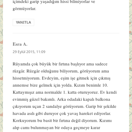
içimdeki garip yaşadığım hissi bilmiyorlar ve
görmüyorlar.
YANITLA
Esra A.
dedi
ki:
29 Eylül 2015, 11:09
Rüyamda çok büyük bir fırtına başlıyor ama sadece
rüzgâr. Rüzgâr olduğunu biliyorum, görüyorum ama
hissetmiyorum. Evdeyim, eşim işe gitmek için çıkmış
annemse bize gelmek için yolda. Kızım benimle 10.
Kattaymışız ama normalde 1. katta oturuyoruz. Ev kendi
evimmiş güzel bakımlı. Arka odadaki kapalı balkona
çıkıyorum uçan 2 sandalye görüyorum. Garip bir şekilde
havada asılı gibi duruyor çok yavaş hareket ediyorlar.
Korkuyorum bu basit bir fırtına değil diyorum. Kızımı
alıp camı bulunmayan bir odaya geçmeye karar