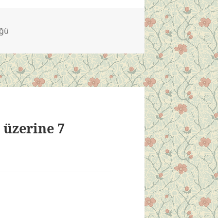
üğü
 üzerine 7