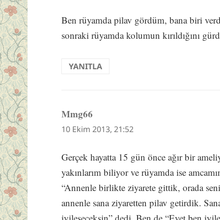
Ben rüyamda pilav gördüm, bana biri verd
sonraki rüyamda kolumun kırıldığını gür
YANITLA
Mmg66
dedi
ki:
10 Ekim 2013, 21:52
Gerçek hayatta 15 gün önce ağır bir ameli
yakınlarım biliyor ve rüyamda ise amcamın
“Annenle birlikte ziyarete gittik, orada sen
annenle sana ziyaretten pilav getirdik. Sa
iyileşeceksin” dedi. Ben de “Evet ben iyil