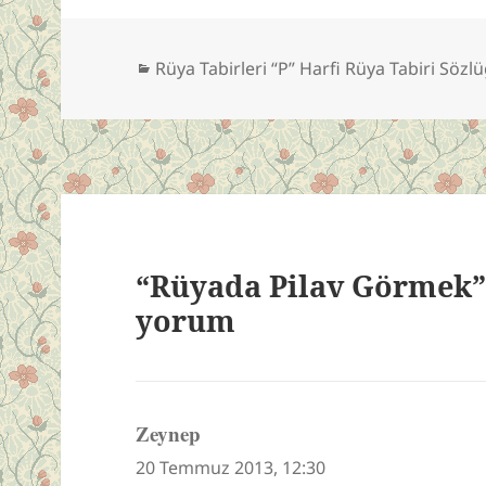
Kategoriler
Rüya Tabirleri “P” Harfi Rüya Tabiri Sözl
“Rüyada Pilav Görmek”
yorum
Zeynep
dedi
ki:
20 Temmuz 2013, 12:30