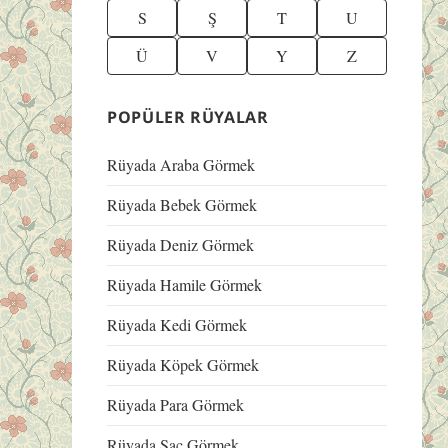
S
Ş
T
U
Ü
V
Y
Z
POPÜLER RÜYALAR
Rüyada Araba Görmek
Rüyada Bebek Görmek
Rüyada Deniz Görmek
Rüyada Hamile Görmek
Rüyada Kedi Görmek
Rüyada Köpek Görmek
Rüyada Para Görmek
Rüyada Saç Görmek