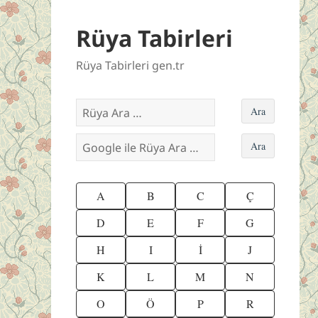
Rüya Tabirleri
Rüya Tabirleri gen.tr
A
B
C
Ç
D
E
F
G
H
I
İ
J
K
L
M
N
O
Ö
P
R