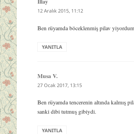
İllay
dedi
ki:
12 Aralık 2015, 11:12
Ben rüyamda böceklenmiş pilav yiyordum
YANITLA
Musa V.
dedi
ki:
27 Ocak 2017, 13:15
Ben rüyamda tencerenin altında kalmış pil
sanki dibi tutmuş gibiydi.
YANITLA