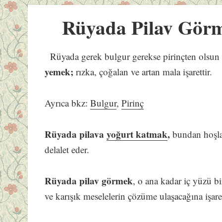
Rüyada Pilav Gör
Rüyada gerek bulgur gerekse pirinçten olsun
yemek;
rızka, çoğalan ve artan mala işarettir.
Ayrıca bkz:
Bulgur
,
Pirinç
Rüyada pilava
yoğurt katmak
,
bundan hoşla
delalet eder.
Rüyada pilav görmek
, o ana kadar iç yüzü b
ve karışık meselelerin çözüme ulaşacağına işaret