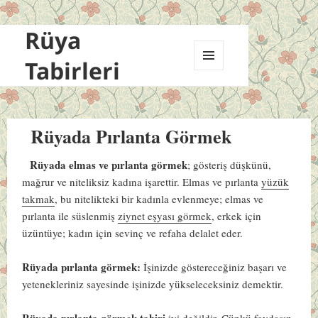
Rüya
Tabirleri
MENÜ
VE
BILEŞENLER
Rüyada Pırlanta Görmek
Rüyada elmas ve pırlanta görmek
; gösteriş düşkünü,
mağrur ve niteliksiz kadına işarettir. Elmas ve pırlanta
yüzük
takmak
, bu nitelikteki bir kadınla evlenmeye; elmas ve
pırlanta ile süslenmiş
ziynet eşyası görmek
, erkek için
üzüntüye; kadın için sevinç ve refaha delalet eder.
Rüyada pırlanta görmek:
İşinizde göstereceğiniz başarı ve
yetenekleriniz sayesinde işinizde yükseleceksiniz demektir.
Rüyada pırlanta görmek tabiri
iyi değildir. Çünkü faydasız