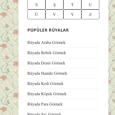
S
Ş
T
U
Ü
V
Y
Z
POPÜLER RÜYALAR
Rüyada Araba Görmek
Rüyada Bebek Görmek
Rüyada Deniz Görmek
Rüyada Hamile Görmek
Rüyada Kedi Görmek
Rüyada Köpek Görmek
Rüyada Para Görmek
Rüyada Saç Görmek