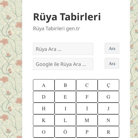
Rüya Tabirleri
Rüya Tabirleri gen.tr
A
B
C
Ç
D
E
F
G
H
I
İ
J
K
L
M
N
O
Ö
P
R