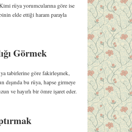
. Kimi rüya yorumcularına göre ise
binin elde ettiği haram parayla
lığı Görmek
üya tabirlerine göre fakirleşmek,
un dışında bu rüya, hapse girmeye
zun ve hayırlı bir ömre işaret eder.
aptırmak