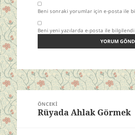
Beni sonraki yorumlar için e-posta ile bi
Beni yeni yazılarda e-posta ile bilgilendi
Yazı
gezinmesi
ÖNCEKI
Rüyada Ahlak Görmek
Önceki
yazı: