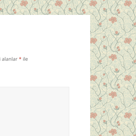
i alanlar
*
ile