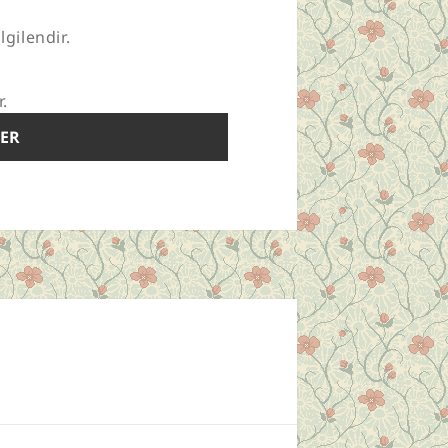
lgilendir.
r.