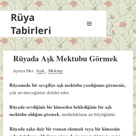
Rüya
Tabirleri
MENÜ
VE
BILEŞENLER
Rüyada Aşk Mektubu Görmek
Ayrıca bkz:
Aşık
,
Mektup
Rüyanızda bir sevgiliye aşk mektubu yazdığınızı görmeniz,
çok sevineceğinize delalet eder.
Rüyada sevdiğiniz bir kimseden beklediğiniz bir aşk
mektubu aldığını görmek
, mutlulukların en büyüğüdür.
Rüyada aşka dair bir roman okumak veya bir kimsenin
aşka tutulmuş olduğunu görmek
, kişinin hafif bir hastalığa