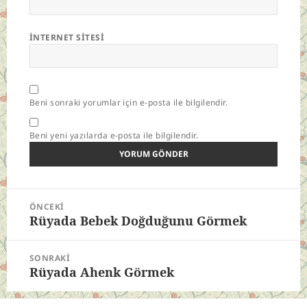
İNTERNET SITESI
Beni sonraki yorumlar için e-posta ile bilgilendir.
Beni yeni yazılarda e-posta ile bilgilendir.
Yazı
ÖNCEKI
gezinmesi
Rüyada Bebek Doğduğunu Görmek
Önceki
yazı:
SONRAKI
Rüyada Ahenk Görmek
Sonraki
yazı: