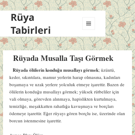
Rüya
Tabirleri
MENÜ
VE
BILEŞENLER
Rüyada Musalla Taşı Görmek
Rüyada ölülerin konduğu musallayı görmek
; üzüntü,
keder, sıkıntılara, mamur yerlerin harap olmasına, kadınları
boşamaya ve uzak yerlere yolculuk etmeye işarettir. Bazen de
ölülerin konduğu musallayı görmek; yüksek rütbeliler için
vali olmaya, görevden alınmaya, hapislikten kurtulmaya,
temizliğe, meşakkatten rahatlığa kavuşmaya ve borçları
ödemeye işarettir. Eğer rüyayı gören borçlu ise, üzerinde olan
borcun istenmesine işarettir.
Ayrıca Bkz:
Ölüm