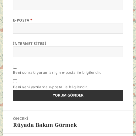
E-POSTA
*
İNTERNET SITESI
Beni sonraki yorumlar için e-posta ile bilgilendir.
Beni yeni yazılarda e-posta ile bilgilendir.
Yazı
ÖNCEKI
gezinmesi
Rüyada Bakım Görmek
Önceki
yazı: