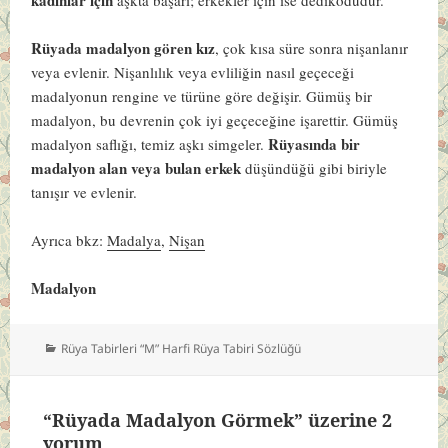
Rüyada madalyon gören kız
, çok kısa süre sonra nişanlanır
veya evlenir. Nişanlılık veya evliliğin nasıl geçeceği
madalyonun rengine ve türüne göre değişir. Gümüş bir
madalyon, bu devrenin çok iyi geçeceğine işarettir. Gümüş
Rüyasında bir
madalyon saflığı, temiz aşkı simgeler.
madalyon alan veya bulan erkek
düşündüğü gibi biriyle
tanışır ve evlenir.
Ayrıca bkz:
Madalya
,
Nişan
Madalyon
Kategoriler
Rüya Tabirleri “M” Harfi Rüya Tabiri Sözlüğü
“Rüyada Madalyon Görmek” üzerine 2
yorum