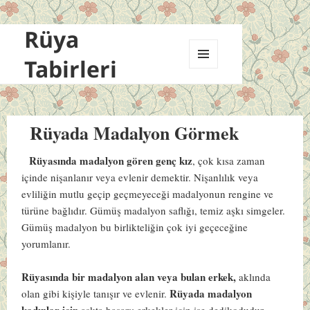
Rüya
Tabirleri
MENÜ
VE
BILEŞENLER
Rüyada Madalyon Görmek
Rüyasında madalyon gören genç kız
, çok kısa zaman
içinde nişanlanır veya evlenir demektir. Nişanlılık veya
evliliğin mutlu geçip geçmeyeceği madalyonun rengine ve
türüne bağlıdır. Gümüş madalyon saflığı, temiz aşkı simgeler.
Gümüş madalyon bu birlikteliğin çok iyi geçeceğine
yorumlanır.
Rüyasında bir madalyon alan veya bulan erkek,
aklında
Rüyada madalyon
olan gibi kişiyle tanışır ve evlenir.
kadınlar için
aşkta başarı; erkekler için ise dedikodudur.