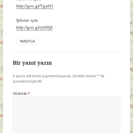
http://goo.gl/Vga6G
Iphone için;
http://goo.gl/yhNQt
YANITLA
Bir yanıt yazın
E-posta adresiniz yayınlanmayacak.
Gerekli alanlar
*
ile
işaretlenmişlerdir
YORUM
*