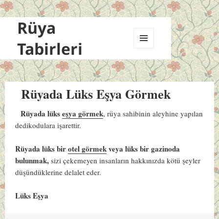
Rüya
Tabirleri
MENÜ
VE
BILEŞENLER
Rüyada Lüks Eşya Görmek
Rüyada lüks
eşya görmek
, rüya sahibinin aleyhine yapılan
dedikodulara işarettir.
Rüyada lüks bir
otel görmek
veya lüks bir gazinoda
bulunmak,
sizi çekemeyen insanların hakkınızda kötü şeyler
düşündüklerine delalet eder.
Lüks Eşya