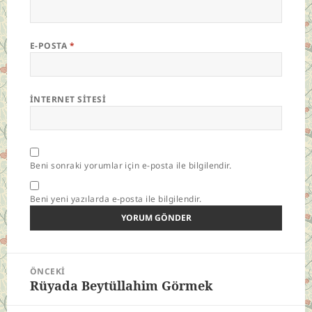
E-POSTA
*
İNTERNET SITESI
Beni sonraki yorumlar için e-posta ile bilgilendir.
Beni yeni yazılarda e-posta ile bilgilendir.
Yazı
ÖNCEKI
gezinmesi
Rüyada Beytüllahim Görmek
Önceki
yazı: