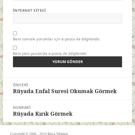
İNTERNET SITESI
Beni sonraki yorumlar için e-posta ile bilgilendir.
Beni yeni yazılarda e-posta ile bilgilendir.
Yazı
ÖNCEKI
gezinmesi
Rüyada Enfal Suresi Okumak Görmek
Önceki
yazı:
SONRAKI
Rüyada Kırık Görmek
Sonraki
yazı:
Copyright © 2006 - 2018
Rüya Tabirleri