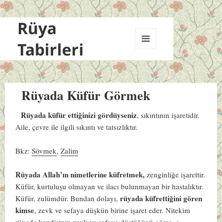
Rüya
Tabirleri
MENÜ
VE
BILEŞENLER
Rüyada Küfür Görmek
Rüyada küfür ettiğinizi gördüyseniz
, sıkıntının işaretidir.
Aile, çevre ile ilgili sıkıntı ve tatsızlıktır.
Bkz:
Sövmek
,
Zalim
Rüyada Allah’ın nimetlerine küfretmek,
zenginliğe işarettir.
Küfür, kurtuluşu olmayan ve ilacı bulunmayan bir hastalıktır.
rüyada küfrettiğini gören
Küfür, zulümdür. Bundan dolayı,
kimse
, zevk ve sefaya düşkün birine işaret eder. Nitekim
rüyada kendisinin zevk ve sefaya düştüğünü görse, o