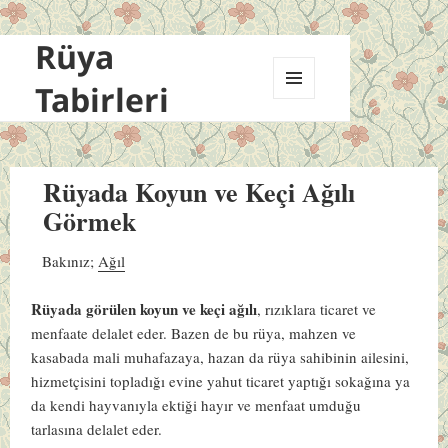
Rüya
Tabirleri
MENÜ
VE
BILEŞENLER
Rüyada Koyun ve Keçi Ağılı
Görmek
Bakınız;
Ağıl
Rüyada görülen koyun ve keçi ağılı
, rızıklara ticaret ve
menfaate delalet eder. Bazen de bu rüya, mahzen ve
kasabada mali muhafazaya, hazan da rüya sahibinin ailesini,
hizmetçisini topladığı evine yahut ticaret yaptığı sokağına ya
da kendi hayvanıyla ektiği hayır ve menfaat umduğu
tarlasına delalet eder.