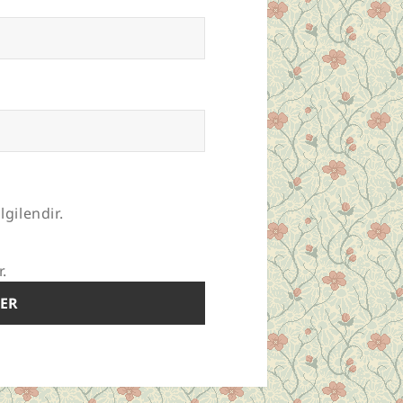
lgilendir.
r.