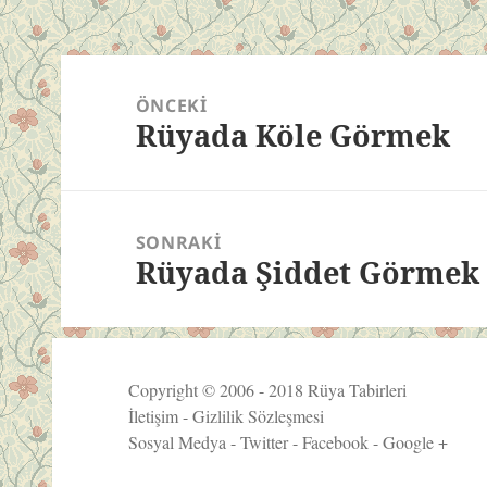
Yazı
gezinmesi
ÖNCEKI
Rüyada Köle Görmek
Önceki
yazı:
SONRAKI
Rüyada Şiddet Görmek
Sonraki
yazı:
Copyright © 2006 - 2018
Rüya Tabirleri
İletişim
-
Gizlilik Sözleşmesi
Sosyal Medya -
Twitter
-
Facebook
-
Google +