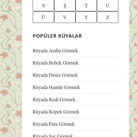
S
Ş
T
U
Ü
V
Y
Z
POPÜLER RÜYALAR
Rüyada Araba Görmek
Rüyada Bebek Görmek
Rüyada Deniz Görmek
Rüyada Hamile Görmek
Rüyada Kedi Görmek
Rüyada Köpek Görmek
Rüyada Para Görmek
Rüyada Saç Görmek