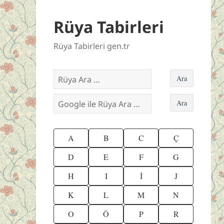
Rüya Tabirleri
Rüya Tabirleri gen.tr
A
B
C
Ç
D
E
F
G
H
I
İ
J
K
L
M
N
O
Ö
P
R