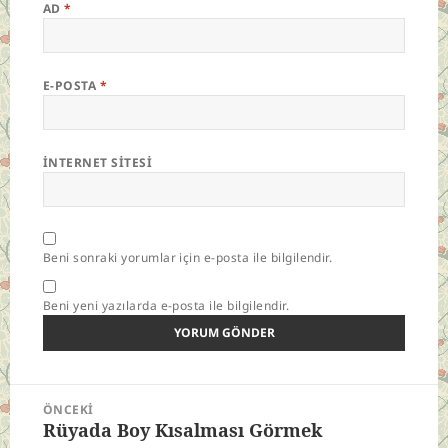
AD
*
E-POSTA
*
İNTERNET SITESI
Beni sonraki yorumlar için e-posta ile bilgilendir.
Beni yeni yazılarda e-posta ile bilgilendir.
Yazı
ÖNCEKI
gezinmesi
Rüyada Boy Kısalması Görmek
Önceki