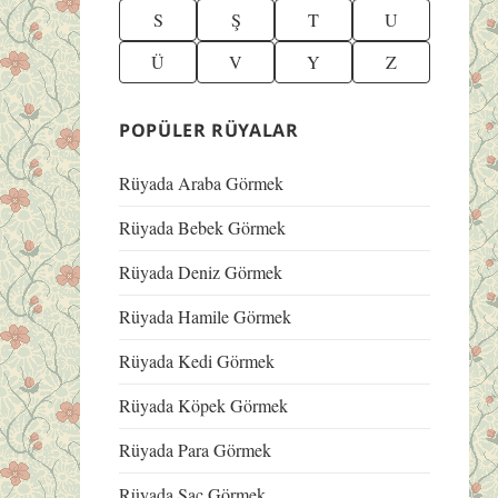
S
Ş
T
U
Ü
V
Y
Z
POPÜLER RÜYALAR
Rüyada Araba Görmek
Rüyada Bebek Görmek
Rüyada Deniz Görmek
Rüyada Hamile Görmek
Rüyada Kedi Görmek
Rüyada Köpek Görmek
Rüyada Para Görmek
Rüyada Saç Görmek