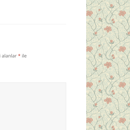
i alanlar
*
ile