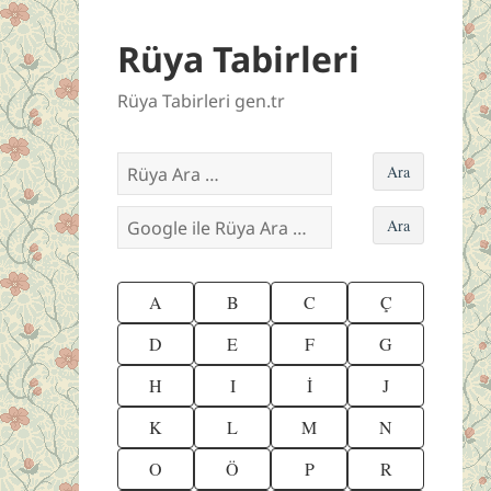
Rüya Tabirleri
Rüya Tabirleri gen.tr
A
B
C
Ç
D
E
F
G
H
I
İ
J
K
L
M
N
O
Ö
P
R