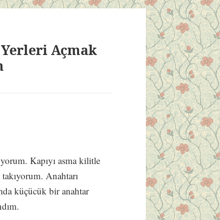
 Yerleri Açmak
m
üyorum. Kapıyı asma kilitle
a takıyorum. Anahtarı
ıda küçücük bir anahtar
ndım.