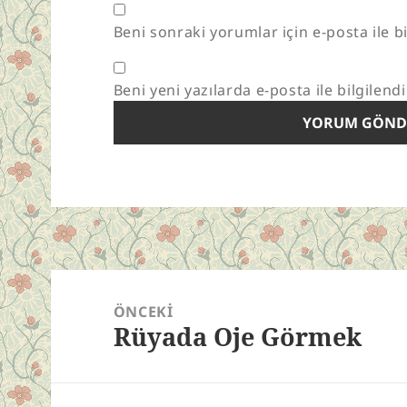
Beni sonraki yorumlar için e-posta ile bi
Beni yeni yazılarda e-posta ile bilgilendi
Yazı
gezinmesi
ÖNCEKI
Rüyada Oje Görmek
Önceki
yazı: