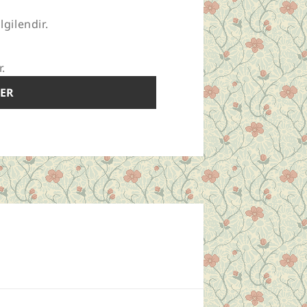
lgilendir.
r.