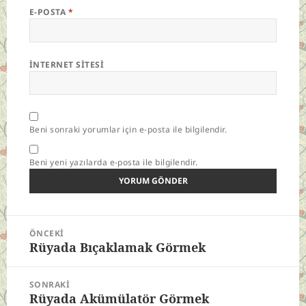
E-POSTA
*
İNTERNET SITESI
Beni sonraki yorumlar için e-posta ile bilgilendir.
Beni yeni yazılarda e-posta ile bilgilendir.
Yazı
ÖNCEKI
gezinmesi
Rüyada Bıçaklamak Görmek
Önceki
yazı:
SONRAKI
Rüyada Akümülatör Görmek
Sonraki