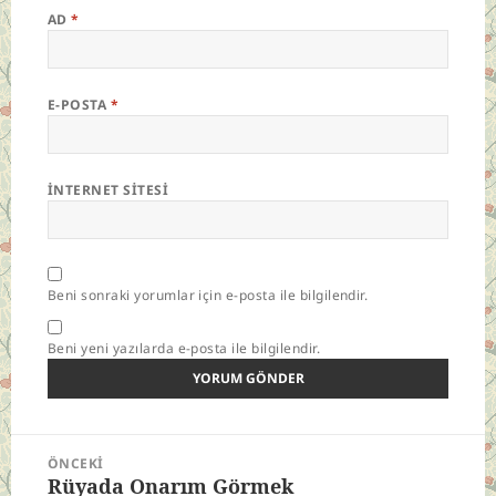
AD
*
E-POSTA
*
İNTERNET SITESI
Beni sonraki yorumlar için e-posta ile bilgilendir.
Beni yeni yazılarda e-posta ile bilgilendir.
Yazı
ÖNCEKI
gezinmesi
Rüyada Onarım Görmek
Önceki