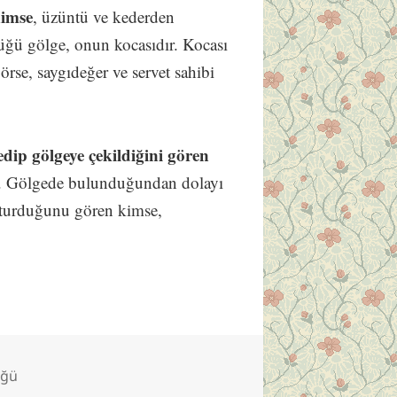
kimse
, üzüntü ve kederden
düğü gölge, onun kocasıdır. Kocası
rse, saygıdeğer ve servet sahibi
ip gölgeye çekildiğini gören
ur. Gölgede bulunduğundan dolayı
oturduğunu gören kimse,
üğü