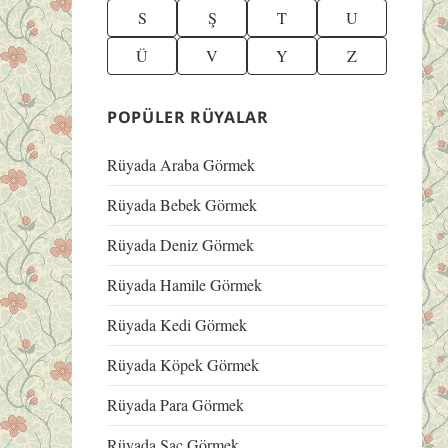
S
Ş
T
U
Ü
V
Y
Z
POPÜLER RÜYALAR
Rüyada Araba Görmek
Rüyada Bebek Görmek
Rüyada Deniz Görmek
Rüyada Hamile Görmek
Rüyada Kedi Görmek
Rüyada Köpek Görmek
Rüyada Para Görmek
Rüyada Saç Görmek