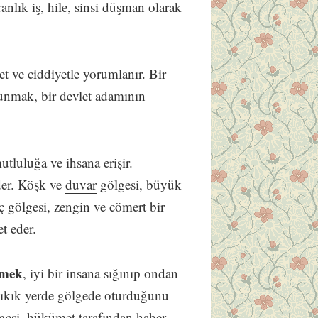
ranlık iş, hile, sinsi düşman olarak
et ve ciddiyetle yorumlanır. Bir
unmak, bir devlet adamının
utluluğa ve ihsana erişir.
der. Köşk ve
duvar
gölgesi, büyük
ç gölgesi, zengin ve cömert bir
et eder.
rmek
, iyi bir insana sığınıp ondan
r yıkık yerde gölgede oturduğunu
lgesi, hükümet tarafından haber