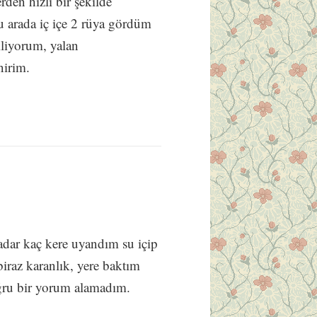
den hızlı bir şekilde
arada iç içe 2 rüya gördüm
liyorum, yalan
nirim.
dar kaç kere uyandım su içip
iraz karanlık, yere baktım
ğru bir yorum alamadım.