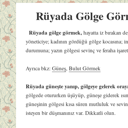
Rüyada Gölge Gö
Rüyada gölge görmek,
hayatta iz bırakan de
yöneticiye; kadının gördüğü gölge kocasına; i
durumuna; yazın gölgesi sevinç ve feraha işarett
Ayrıca bkz:
Güneş
,
Bulut Görmek
Rüyada güneşte yanıp, gölgeye gelerek ora
gölgede otururken üşüyüp, güneşe giderek ısı
güneşinin gölgesi kısa süren mutluluk ve sevinc
isteyen bir düşmanınız var. Dikkatli olun.