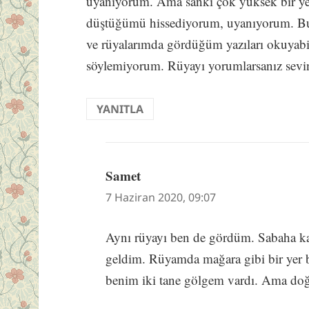
uyanıyorum. Ama sanki çok yüksek bir yer
düştüğümü hissediyorum, uyanıyorum. Bu 
ve rüyalarımda gördüğüm yazıları okuyabi
söylemiyorum. Rüyayı yorumlarsanız sevi
YANITLA
Samet
dedi
ki:
7 Haziran 2020, 09:07
Aynı rüyayı ben de gördüm. Sabaha ka
geldim. Rüyamda mağara gibi bir yer b
benim iki tane gölgem vardı. Ama do