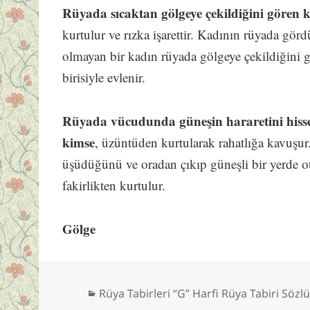
Rüyada sıcaktan gölgeye çekildiğini gören 
kurtulur ve rızka işarettir. Kadının rüyada gör
olmayan bir kadın rüyada gölgeye çekildiğini gö
birisiyle evlenir.
Rüyada vücudunda güneşin hararetini hissed
kimse
, üzüntüden kurtularak rahatlığa kavuş
üşüdüğünü ve oradan çıkıp güneşli bir yerde 
fakirlikten kurtulur.
Gölge
Kategoriler
Rüya Tabirleri “G” Harfi Rüya Tabiri Sözl