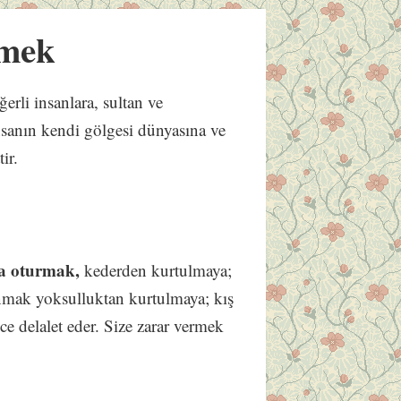
rmek
ğerli insanlara, sultan ve
nsanın kendi gölgesi dünyasına ve
ir.
ya oturmak,
kederden kurtulmaya;
nmak yoksulluktan kurtulmaya; kış
e delalet eder. Size zarar vermek