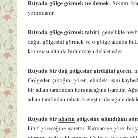
Rüyada gölge görmek ne demek:
Sıkıntı, ka
yorumlanır.
Rüyada gölge görmek tabiri
, genellikle heyb
dağın gölgesini görmek ve o gölge altında bul
koruması altında bulunmaya delalet eder.
Rüyada bir dağ gölgesine girdiğini gören
, m
Gölgeden çıktığını gören, elindeki işini kaybe
bir adam tarafından korunacağına işarettir. Ağa
adam tarafından rahata kavuşturulacağına delal
Rüyada bir
ağacın
gölgesine sığındığını gö
lütuf göreceğine işarettir. Kirmaniye göre; bi
görenin eceli yaklaşmıştır. Çadır ve hayvan gö