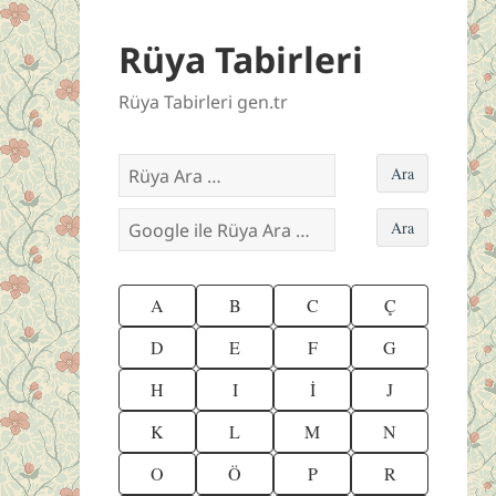
Rüya Tabirleri
Rüya Tabirleri gen.tr
A
B
C
Ç
D
E
F
G
H
I
İ
J
K
L
M
N
O
Ö
P
R