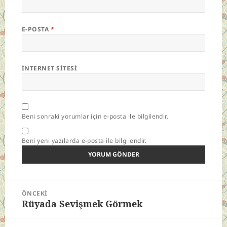
E-POSTA
*
İNTERNET SITESI
Beni sonraki yorumlar için e-posta ile bilgilendir.
Beni yeni yazılarda e-posta ile bilgilendir.
Yazı
ÖNCEKI
gezinmesi
Rüyada Sevişmek Görmek
Önceki
yazı: