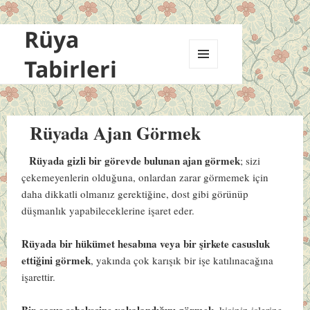
Rüya
Tabirleri
MENÜ
VE
BILEŞENLER
Rüyada Ajan Görmek
Rüyada gizli bir görevde bulunan ajan görmek
; sizi
çekemeyenlerin olduğuna, onlardan zarar görmemek için
daha dikkatli olmanız gerektiğine, dost gibi görünüp
düşmanlık yapabileceklerine işaret eder.
Rüyada bir hükümet hesabına veya bir şirkete casusluk
ettiğini görmek
, yakında çok karışık bir işe katılınacağına
işarettir.
Bir casus şebekesine yakalandığını görmek
, kişinin işlerine