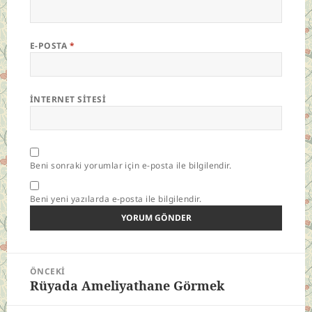
E-POSTA
*
İNTERNET SITESI
Beni sonraki yorumlar için e-posta ile bilgilendir.
Beni yeni yazılarda e-posta ile bilgilendir.
Yazı
ÖNCEKI
gezinmesi
Rüyada Ameliyathane Görmek
Önceki
yazı: