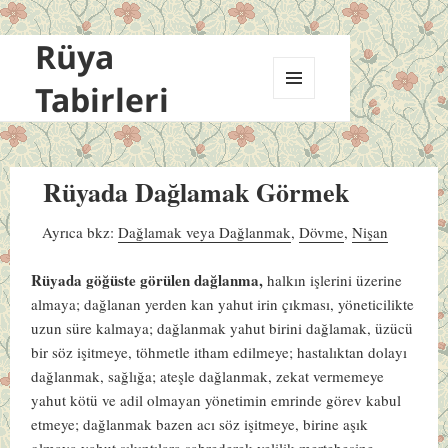
Rüya
Tabirleri
MENÜ
VE
BILEŞENLER
Rüyada Dağlamak Görmek
Ayrıca bkz:
Dağlamak veya Dağlanmak
,
Dövme
,
Nişan
Rüyada göğüste görülen dağlanma,
halkın işlerini üzerine
almaya; dağlanan yerden kan yahut irin çıkması, yöneticilikte
uzun süre kalmaya; dağlanmak yahut birini dağlamak, üzücü
bir söz işitmeye, töhmetle itham edilmeye; hastalıktan dolayı
dağlanmak, sağlığa; ateşle dağlanmak, zekat vermemeye
yahut kötü ve adil olmayan yönetimin emrinde görev kabul
etmeye; dağlanmak bazen acı söz işitmeye, birine aşık
olmaya yahut sıkıntılara sabrederek velilik mertebesine