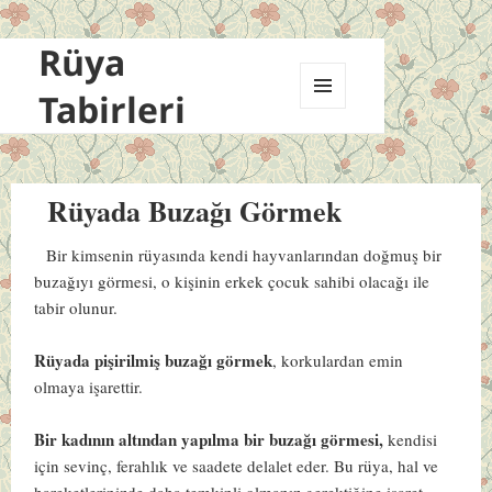
Rüya
Tabirleri
MENÜ
VE
BILEŞENLER
Rüyada Buzağı Görmek
Bir kimsenin rüyasında kendi hayvanlarından doğmuş bir
buzağıyı görmesi, o kişinin erkek çocuk sahibi olacağı ile
tabir olunur.
Rüyada pişirilmiş buzağı görmek
, korkulardan emin
olmaya işarettir.
Bir kadının altından yapılma bir buzağı görmesi,
kendisi
için sevinç, ferahlık ve saadete delalet eder. Bu rüya, hal ve
hareketlerinizde daha temkinli olmanız gerektiğine işaret