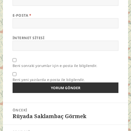
E-POSTA
*
İNTERNET SITESI
Beni sonraki yorumlar için e-posta ile bilgilendir.
Beni yeni yazılarda e-posta ile bilgilendir.
Yazı
ÖNCEKI
gezinmesi
Rüyada Saklambaç Görmek
Önceki
yazı: