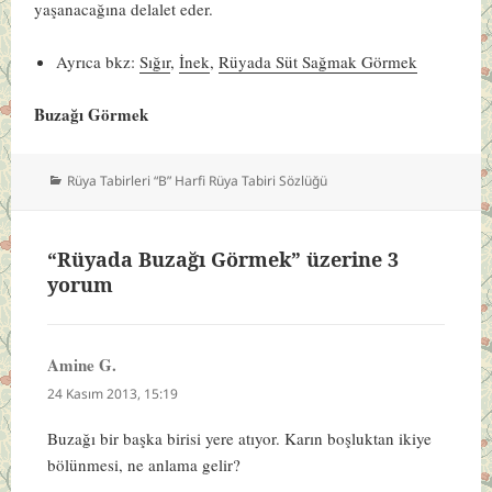
yaşanacağına delalet eder.
Ayrıca bkz:
Sığır
,
İnek
,
Rüyada Süt Sağmak Görmek
Buzağı Görmek
Kategoriler
Rüya Tabirleri “B” Harfi Rüya Tabiri Sözlüğü
“Rüyada Buzağı Görmek” üzerine 3
yorum
Amine G.
dedi
ki:
24 Kasım 2013, 15:19
Buzağı bir başka birisi yere atıyor. Karın boşluktan ikiye
bölünmesi, ne anlama gelir?