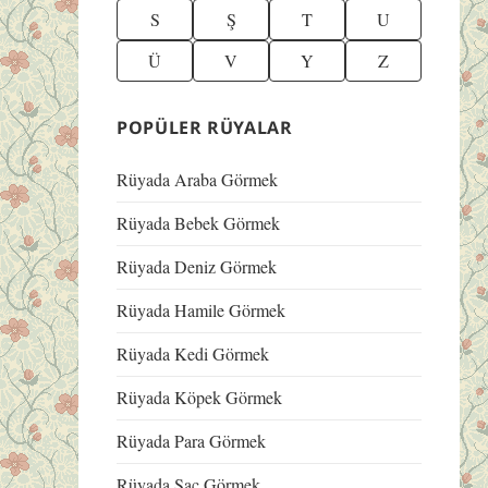
S
Ş
T
U
Ü
V
Y
Z
POPÜLER RÜYALAR
Rüyada Araba Görmek
Rüyada Bebek Görmek
Rüyada Deniz Görmek
Rüyada Hamile Görmek
Rüyada Kedi Görmek
Rüyada Köpek Görmek
Rüyada Para Görmek
Rüyada Saç Görmek