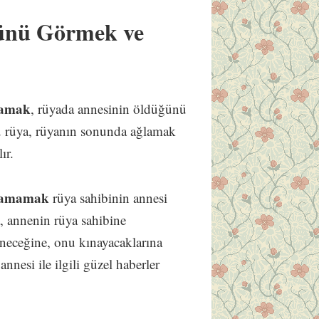
ünü Görmek ve
lamak
, rüyada annesinin öldüğünü
Bu rüya, rüyanın sonunda ağlamak
ır.
ğlamamak
rüya sahibinin annesi
a, annenin rüya sahibine
öneceğine, onu kınayacaklarına
nnesi ile ilgili güzel haberler