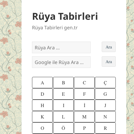
Rüya Tabirleri
Rüya Tabirleri gen.tr
A
B
C
Ç
D
E
F
G
H
I
İ
J
K
L
M
N
O
Ö
P
R