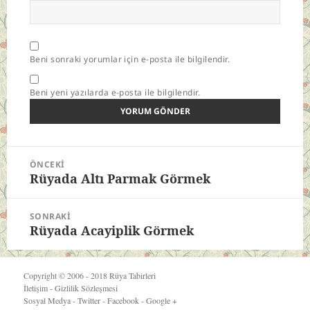
Beni sonraki yorumlar için e-posta ile bilgilendir.
Beni yeni yazılarda e-posta ile bilgilendir.
Yazı
ÖNCEKI
gezinmesi
Rüyada Altı Parmak Görmek
Önceki
yazı:
SONRAKI
Rüyada Acayiplik Görmek
Sonraki
yazı:
Copyright © 2006 - 2018
Rüya Tabirleri
İletişim
-
Gizlilik Sözleşmesi
Sosyal Medya -
Twitter
-
Facebook
-
Google +