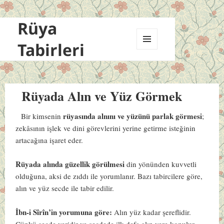
Rüya
Tabirleri
MENÜ
VE
BILEŞENLER
Rüyada Alın ve Yüz Görmek
rüyasında alnını ve yüzünü parlak görmesi
Bir kimsenin
;
zekâsının işlek ve dini görevlerini yerine getirme isteğinin
artacağına işaret eder.
Rüyada alında güzellik görülmesi
din yönünden kuvvetli
olduğuna, aksi de zıddı ile yorumlanır. Bazı tabircilere göre,
alın ve yüz secde ile tabir edilir.
İbn-i Sîrîn’in yorumuna göre:
Alın yüz kadar şereflidir.
Çünkü secde yeridir ve secdede ilk defa alın yere konulur.