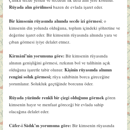
Rüyada alın görülmesi
bazen de evlada işaret eder.
Bir kimsenin rüyasında alnında secde izi görmesi
; o
kimsenin din yolunda olduğuna, toplum içindeki şöhretine ve
değerine işaret eder. Bir kimsenin rüyasında alnında yara ve
çıban görmesi iyiye delalet etmez.
Kirmânî’nin yorumuna göre:
Bir kimsenin rüyasında
alnının genişliğini görmesi, rızkının bol ve talihinin açık
Kişinin rüyasında alnının
olduğuna işaretle tabir olunur.
rengini soluk görmesi;
rüya sahibinin borca gireceğine
yorumlanır. Solukluk geçtiğinde borcunu öder.
Rüyada yüzünde renkli bir çizgi olduğunu görmek
gören
kimsenin hayır ve menfaat göreceği bir evlada sahip
olacağına delalet eder.
Câfer-i Sâdık’ın yorumuna göre:
Bir kimsenin rüyasında