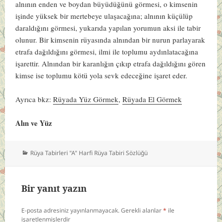
alnının enden ve boydan büyüdüğünü görmesi, o kimsenin
işinde yüksek bir mertebeye ulaşacağına; alnının küçülüp
daraldığını görmesi, yukarıda yapılan yorumun aksi ile tabir
olunur. Bir kimsenin rüyasında alnından bir nurun parlayarak
etrafa dağıldığını görmesi, ilmi ile toplumu aydınlatacağına
işarettir. Alnından bir karanlığın çıkıp etrafa dağıldığını gören
kimse ise toplumu kötü yola sevk edeceğine işaret eder.
Ayrıca bkz:
Rüyada Yüz Görmek
,
Rüyada El Görmek
Alın ve Yüz
Kategoriler
Rüya Tabirleri "A" Harfi Rüya Tabiri Sözlüğü
Bir yanıt yazın
E-posta adresiniz yayınlanmayacak.
Gerekli alanlar
*
ile
işaretlenmişlerdir