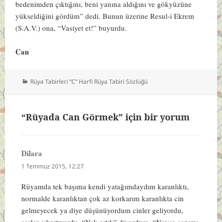
bedenimden çıktığını, beni yanına aldığını ve gökyüzüne
yükseldiğini gördüm” dedi. Bunun üzerine Resul-i Ekrem
(S.A.V.) ona, “Vasiyet et!” buyurdu.
Can
Kategoriler
Rüya Tabirleri “C” Harfi Rüya Tabiri Sözlüğü
“Rüyada Can Görmek” için bir yorum
Dilara
dedi
ki:
1 Temmuz 2015, 12:27
Rüyamda tek başıma kendi yatağımdaydım karanlıktı,
normalde karanlıktan çok az korkarım karanlıkta cin
gelmeyecek ya diye düşünüyordum cinler geliyordu,
sesler çıkartıyordu. “Yok artık” diyordum. “Neyse canımı