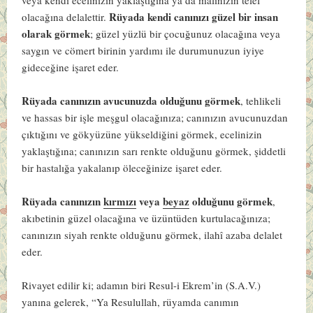
Rüyada kendi canınızı güzel bir insan
olacağına delalettir.
olarak görmek
; güzel yüzlü bir çocuğunuz olacağına veya
saygın ve cömert birinin yardımı ile durumunuzun iyiye
gideceğine işaret eder.
Rüyada canınızın avucunuzda olduğunu görmek
, tehlikeli
ve hassas bir işle meşgul olacağınıza; canınızın avucunuzdan
çıktığını ve gökyüzüne yükseldiğini görmek, ecelinizin
yaklaştığına; canınızın sarı renkte olduğunu görmek, şiddetli
bir hastalığa yakalanıp öleceğinize işaret eder.
Rüyada canınızın
kırmızı
veya
beyaz
olduğunu görmek
,
akıbetinin güzel olacağına ve üzüntüden kurtulacağınıza;
canınızın siyah renkte olduğunu görmek, ilahî azaba delalet
eder.
Rivayet edilir ki; adamın biri Resul-i Ekrem’in (S.A.V.)
yanına gelerek, “Ya Resulullah, rüyamda canımın