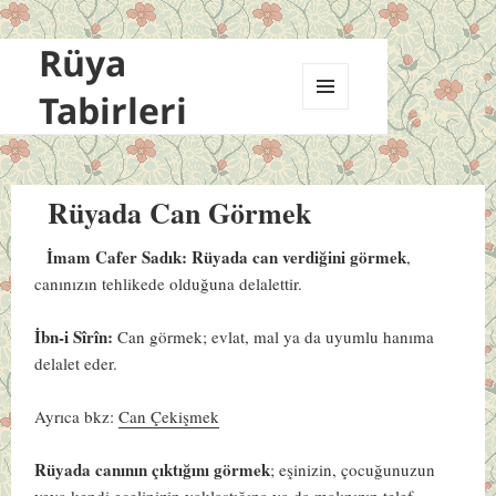
Rüya
Tabirleri
MENÜ
VE
BILEŞENLER
Rüyada Can Görmek
İmam Cafer Sadık:
Rüyada can verdiğini görmek
,
canınızın tehlikede olduğuna delalettir.
İbn-i Sîrîn:
Can görmek; evlat, mal ya da uyumlu hanıma
delalet eder.
Ayrıca bkz:
Can Çekişmek
Rüyada canının çıktığını görmek
; eşinizin, çocuğunuzun
veya kendi ecelinizin yaklaştığına ya da malınızın telef