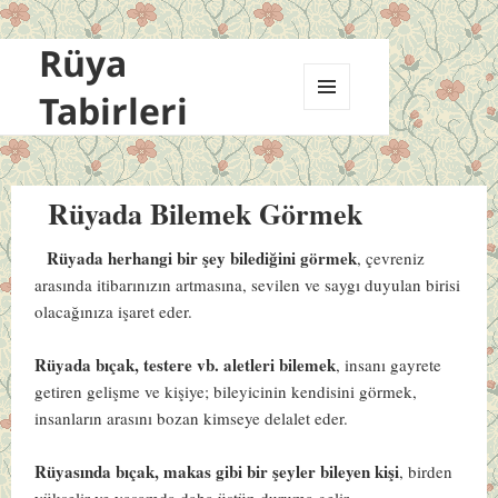
Rüya
Tabirleri
MENÜ
VE
BILEŞENLER
Rüyada Bilemek Görmek
Rüyada herhangi bir şey bilediğini görmek
, çevreniz
arasında itibarınızın artmasına, sevilen ve saygı duyulan birisi
olacağınıza işaret eder.
Rüyada bıçak, testere vb. aletleri bilemek
, insanı gayrete
getiren gelişme ve kişiye; bileyicinin kendisini görmek,
insanların arasını bozan kimseye delalet eder.
Rüyasında bıçak, makas gibi bir şeyler bileyen kişi
, birden
yükselir ve yaşamda daha üstün duruma gelir.