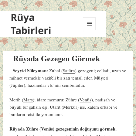
Rüya
Tabirleri
MENÜ
VE
BILEŞENLER
Rüyada Gezegen Görmek
Seyyid Süleyman:
Zuhal (
Satürn
) gezegeni; celladı, azap ve
mihnet vermekle vazifeli bir zatı temsil eder. Müşteri
(
Jüpiter
); hazinedar vb.’nin sembolüdür.
Merih (
Mars
); idare memuru; Zühre (
Venüs
), padişah ve
büyük bir şahsın eşi; Utarit (
Merkür
) ise, kalem erbabı ve
bunların reisi ile yorumlanır.
Rüyada Zühre (Venüs) gezegeninin doğuşunu görmek
;
izzet ve ikbal yani makam ve baht açıklığıdır. Müşteri