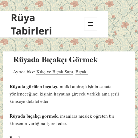
Rüya
Tabirleri
MENÜ
VE
BILEŞENLER
Rüyada Bıçakçı Görmek
Ayrıca bkz:
Kılıç ve Bıçak Sapı
,
Bıçak
Rüyada görülen bıçakçı,
mülki amire; kişinin sanata
yönleneceğine; kişinin hayatına girecek varlıklı ama şerli
kimseye delalet eder.
Rüyada bıçakçı görmek
, insanlara meslek öğreten bir
kimsenin varlığına işaret eder.
Bıçakçı