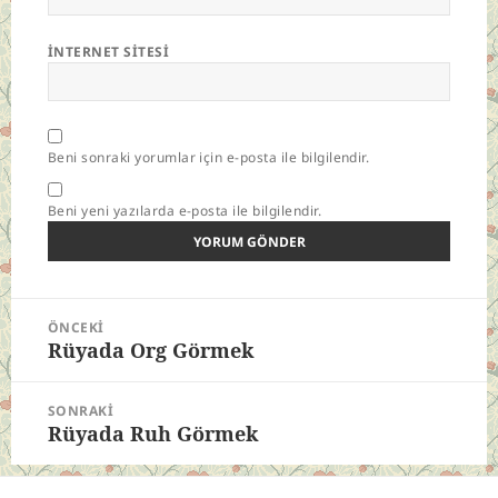
İNTERNET SITESI
Beni sonraki yorumlar için e-posta ile bilgilendir.
Beni yeni yazılarda e-posta ile bilgilendir.
Yazı
ÖNCEKI
gezinmesi
Rüyada Org Görmek
Önceki
yazı:
SONRAKI
Rüyada Ruh Görmek
Sonraki
yazı: