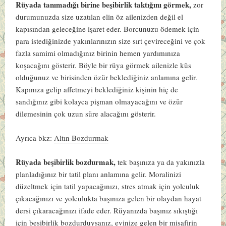
Rüyada tanımadığı birine beşibirlik taktığını görmek,
zor
durumunuzda size uzatılan elin öz ailenizden değil el
kapısından geleceğine işaret eder. Borcunuzu ödemek için
para istediğinizde yakınlarınızın size sırt çevireceğini ve çok
fazla samimi olmadığınız birinin hemen yardımınıza
koşacağını gösterir. Böyle bir rüya görmek ailenizle küs
olduğunuz ve birisinden özür beklediğiniz anlamına gelir.
Kapınıza gelip affetmeyi beklediğiniz kişinin hiç de
sandığınız gibi kolayca pişman olmayacağını ve özür
dilemesinin çok uzun süre alacağını gösterir.
Ayrıca bkz:
Altın Bozdurmak
Rüyada beşibirlik bozdurmak,
tek başınıza ya da yakınızla
planladığınız bir tatil planı anlamına gelir. Moralinizi
düzeltmek için tatil yapacağınızı, stres atmak için yolculuk
çıkacağınızı ve yolculukta başınıza gelen bir olaydan hayat
dersi çıkaracağınızı ifade eder. Rüyanızda başınız sıkıştığı
için beşibirlik bozdurduysanız, evinize gelen bir misafirin