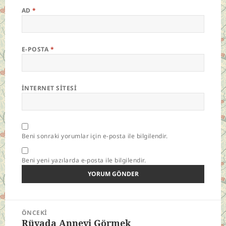
AD
*
E-POSTA
*
İNTERNET SITESI
Beni sonraki yorumlar için e-posta ile bilgilendir.
Beni yeni yazılarda e-posta ile bilgilendir.
Yazı
ÖNCEKI
gezinmesi
Rüyada Anneyi Görmek
Önceki