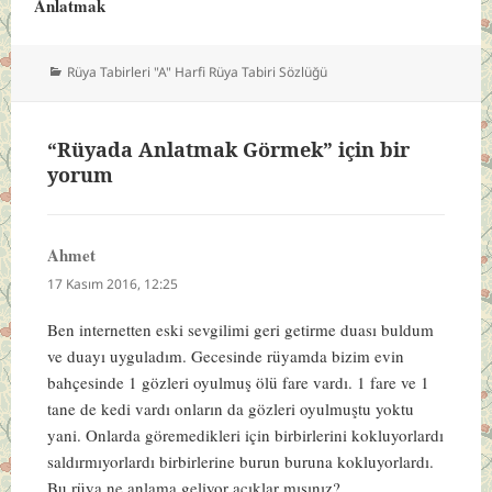
Anlatmak
Kategoriler
Rüya Tabirleri "A" Harfi Rüya Tabiri Sözlüğü
“Rüyada Anlatmak Görmek” için bir
yorum
Ahmet
dedi
ki:
17 Kasım 2016, 12:25
Ben internetten eski sevgilimi geri getirme duası buldum
ve duayı uyguladım. Gecesinde rüyamda bizim evin
bahçesinde 1 gözleri oyulmuş ölü fare vardı. 1 fare ve 1
tane de kedi vardı onların da gözleri oyulmuştu yoktu
yani. Onlarda göremedikleri için birbirlerini kokluyorlardı
saldırmıyorlardı birbirlerine burun buruna kokluyorlardı.
Bu rüya ne anlama geliyor açıklar mısınız?