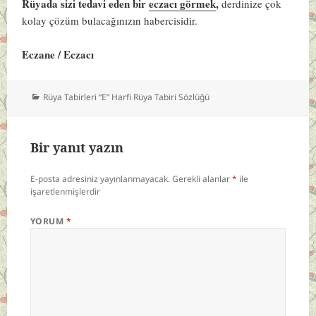
Rüyada sizi tedavi eden bir
eczacı görmek
,
derdinize çok
kolay çözüm bulacağınızın habercisidir.
Eczane / Eczacı
Kategoriler
Rüya Tabirleri “E” Harfi Rüya Tabiri Sözlüğü
Bir yanıt yazın
E-posta adresiniz yayınlanmayacak.
Gerekli alanlar
*
ile
işaretlenmişlerdir
YORUM
*