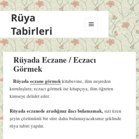
Rüya
Tabirleri
MENÜ
VE
BILEŞENLER
Rüyada Eczane / Eczacı
Görmek
Rüyada
eczane görmek
kitabevine, ilim neşreden
kuruluşlara; eczacı görmek ise kitapçıya, ilim öğreten
kimseye delalet eder.
Rüyada eczanede aradığınız ilacı bulamamak,
sizi üzen
şeyin çözümünü bir süre daha bulamayacaksınız şeklinde
rüya tabiri yapılır.