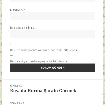
E-POSTA
*
İNTERNET SITESI
Beni sonraki yorumlar için e-posta ile bilgilendir.
Beni yeni yazılarda e-posta ile bilgilendir.
Yazı
ÖNCEKI
gezinmesi
Rüyada Hurma Şarabı Görmek
Önceki
yazı:
SONRAKI