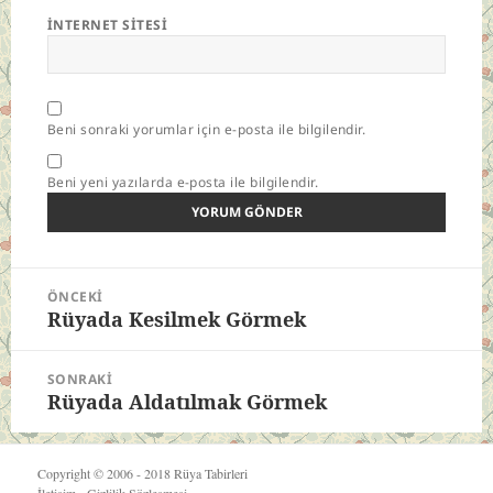
İNTERNET SITESI
Beni sonraki yorumlar için e-posta ile bilgilendir.
Beni yeni yazılarda e-posta ile bilgilendir.
Yazı
ÖNCEKI
gezinmesi
Rüyada Kesilmek Görmek
Önceki
yazı:
SONRAKI
Rüyada Aldatılmak Görmek
Sonraki
yazı:
Copyright © 2006 - 2018
Rüya Tabirleri