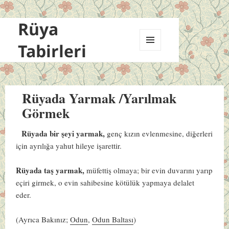
Rüya
Tabirleri
MENÜ
VE
BILEŞENLER
Rüyada Yarmak /Yarılmak
Görmek
Rüyada bir şeyi yarmak,
genç kızın evlenmesine, diğerleri
için ayrılığa yahut hileye işarettir.
Rüyada taş yarmak,
müfettiş olmaya; bir evin duvarını yarıp
eçiri girmek, o evin sahibesine kötülük yapmaya delalet
eder.
(Ayrıca Bakınız;
Odun
,
Odun Baltası
)