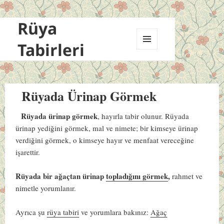
Rüya
Tabirleri
MENÜ
VE
BILEŞENLER
Rüyada Ürinap Görmek
Rüyada ürinap görmek
, hayırla tabir olunur. Rüyada
ürinap yediğini görmek, mal ve nimete; bir kimseye ürinap
verdiğini görmek, o kimseye hayır ve menfaat vereceğine
işarettir.
Rüyada bir ağaçtan ürinap
topladığını görmek
,
rahmet ve
nimetle yorumlanır.
Ayrıca şu
rüya tabiri
ve yorumlara bakınız:
Ağaç