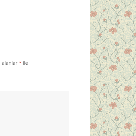
i alanlar
*
ile