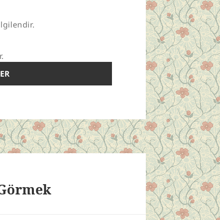
lgilendir.
r.
 Görmek