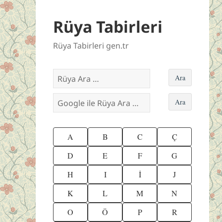
Rüya Tabirleri
Rüya Tabirleri gen.tr
A
B
C
Ç
D
E
F
G
H
I
İ
J
K
L
M
N
O
Ö
P
R