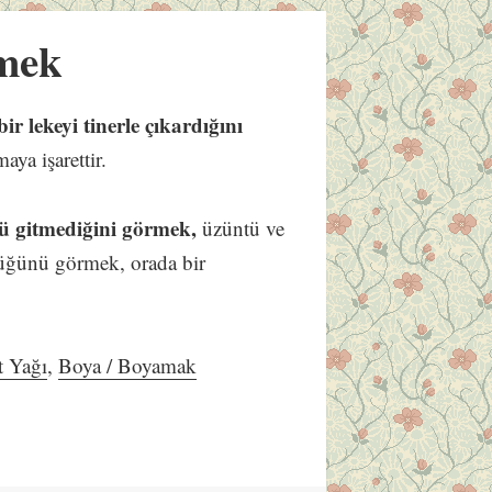
mek
 lekeyi tinerle çıkardığını
ya işarettir.
lü gitmediğini görmek,
üzüntü ve
düğünü görmek, orada bir
t Yağı
,
Boya / Boyamak