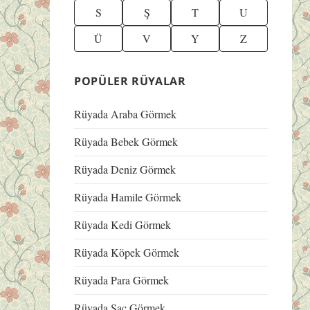
S
Ş
T
U
Ü
V
Y
Z
POPÜLER RÜYALAR
Rüyada Araba Görmek
Rüyada Bebek Görmek
Rüyada Deniz Görmek
Rüyada Hamile Görmek
Rüyada Kedi Görmek
Rüyada Köpek Görmek
Rüyada Para Görmek
Rüyada Saç Görmek