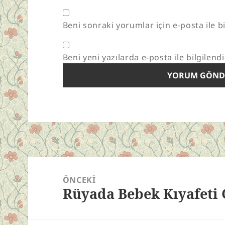
Beni sonraki yorumlar için e-posta ile bi
Beni yeni yazılarda e-posta ile bilgilendi
Yazı
gezinmesi
ÖNCEKI
Rüyada Bebek Kıyafeti
Önceki
yazı: