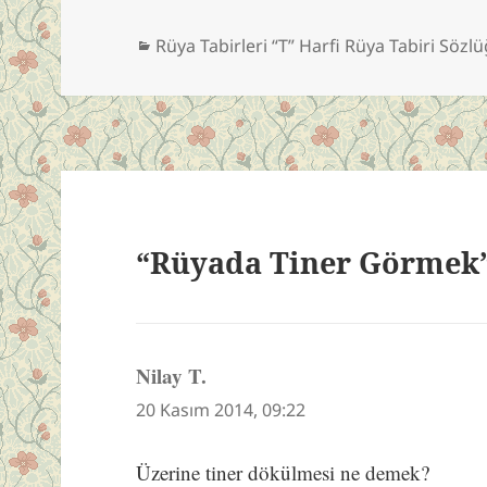
Kategoriler
Rüya Tabirleri “T” Harfi Rüya Tabiri Sözl
“Rüyada Tiner Görmek”
Nilay T.
dedi
ki:
20 Kasım 2014, 09:22
Üzerine tiner dökülmesi ne demek?