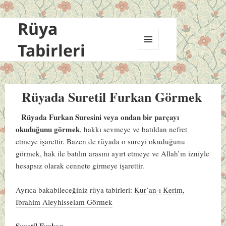
Rüya
Tabirleri
MENÜ
VE
BILEŞENLER
Rüyada Suretil Furkan Görmek
Rüyada Furkan Suresini veya ondan bir parçayı
okuduğunu görmek
, hakkı sevmeye ve batıldan nefret
etmeye işarettir. Bazen de rüyada o sureyi okuduğunu
görmek, hak ile batılın arasını ayırt etmeye ve Allah’ın izniyle
hesapsız olarak cennete girmeye işarettir.
Ayrıca bakabileceğiniz rüya tabirleri:
Kur’an-ı Kerim
,
İbrahim Aleyhisselam Görmek
Suretil Furkan