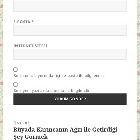
E-POSTA
*
İNTERNET SITESI
Beni sonraki yorumlar için e-posta ile bilgilendir.
Beni yeni yazılarda e-posta ile bilgilendir.
Yazı
ÖNCEKI
gezinmesi
Rüyada Karıncanın Ağzı ile Getirdiği
Önceki
Şey Görmek
yazı: