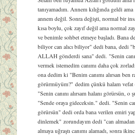
tanıyamadım. Annem kılığında geldi ama s
annem değil. Sonra değişti, normal bir insa
kısa boylu, çok zayıf değil ama normal za
ve benimle sohbet etmeye başladı. Bana de
biliyor can alıcı biliyor" dedi bana, dedi
ALLAH gönderdi sana" dedi. "Senin canın
vermek istemedim canımı daha çok zorladı
ona dedim ki "Benim canımı alırsan ben r
görürmüyüm?" dedim çünkü halam vefat ett
"Senin canını alırsam halanı görürsün, o ş
"Sende oraya gideceksin." dedi. "Senin ca
görürsün" dedi orda bana verilen emiri
dinlemek" zorundayım dedi "can almadan
almaya uğraştı canımı alamadı, sonra ikin