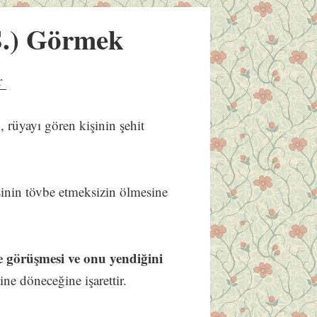
S.) Görmek
er
k
, rüyayı gören kişinin şehit
şinin tövbe etmeksizin ölmesine
e görüşmesi ve onu yendiğini
line döneceğine işarettir.