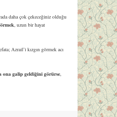
yada daha çok çekeceğiniz olduğu
 görmek
, uzun bir hayat
 vefata; Azrail’i kızgın görmek acı
ya ona galip geldiğini görürse
,