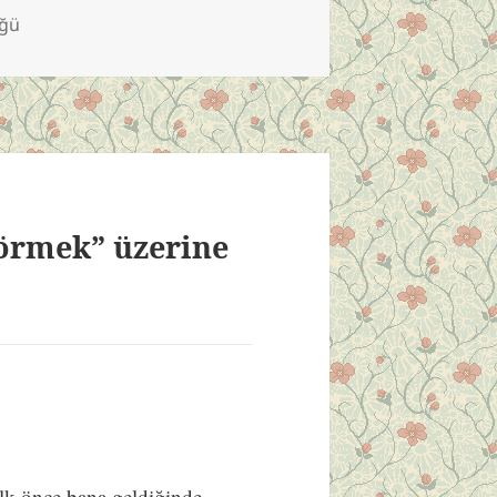
üğü
Görmek” üzerine
lk önce bana geldiğinde