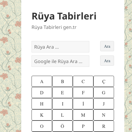
Rüya Tabirleri
Rüya Tabirleri gen.tr
A
B
C
Ç
D
E
F
G
H
I
İ
J
K
L
M
N
O
Ö
P
R