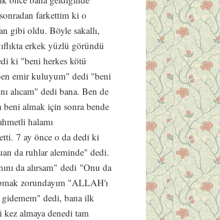
onradan farkettim ki o
n gibi oldu. Böyle sakallı,
yıflıkta erkek yüzlü göründü
di ki "beni herkes kötü
 "ben emir kuluyum" dedi "beni
ı alıcam" dedi bana. Ben de
 beni almak için sonra bende
ahmetli halamı
i. 7 ay önce o da dedi ki
uan da ruhlar aleminde" dedi.
nını da alırsam" dedi "Onu da
 yapmak zorundayım "ALLAH'ı
 gidemem" dedi, bana ilk
ci kez almaya denedi tam