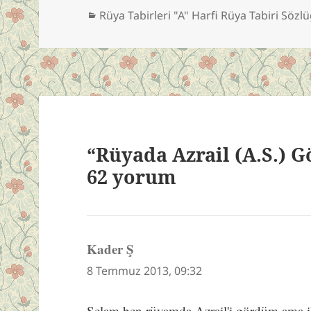
Kategoriler
Rüya Tabirleri "A" Harfi Rüya Tabiri Sözl
“Rüyada Azrail (A.S.) 
62 yorum
Kader Ş
dedi
ki:
8 Temmuz 2013, 09:32
Selam ben rüyamda Azrail'i gördüm ama i