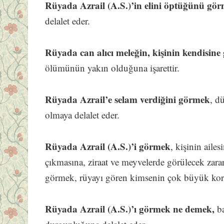
Rüyada Azrail (A.S.)’in elini öptüğünü gö
delalet eder.
Rüyada can alıcı meleğin, kişinin kendisine
ölümünün yakın olduğuna işarettir.
Rüyada Azrail’e selam verdiğini görmek
, d
olmaya delalet eder.
Rüyada Azrail (A.S.)’i görmek
, kişinin ailes
çıkmasına, ziraat ve meyvelerde görülecek zararl
görmek, rüyayı gören kimsenin çok büyük korku
Rüyada Azrail (A.S.)’ı görmek ne demek,
ba