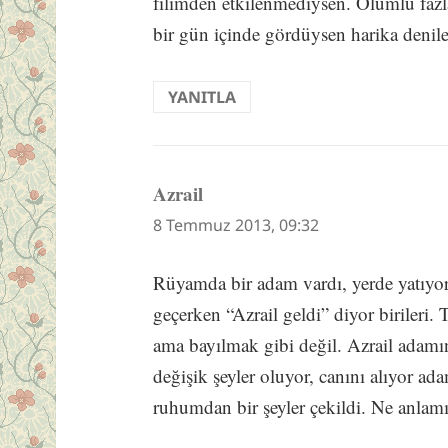
filimden etkilenmediysen. Ölümlü fazl
bir gün içinde gördüysen harika denileb
YANITLA
Azrail
dedi
ki:
8 Temmuz 2013, 09:32
Rüyamda bir adam vardı, yerde yatıyor
geçerken “Azrail geldi” diyor birileri.
ama bayılmak gibi değil. Azrail adamın
değişik şeyler oluyor, canını alıyor a
ruhumdan bir şeyler çekildi. Ne anlamı