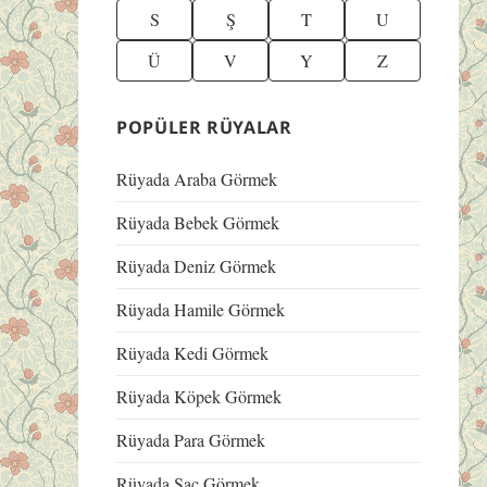
S
Ş
T
U
Ü
V
Y
Z
POPÜLER RÜYALAR
Rüyada Araba Görmek
Rüyada Bebek Görmek
Rüyada Deniz Görmek
Rüyada Hamile Görmek
Rüyada Kedi Görmek
Rüyada Köpek Görmek
Rüyada Para Görmek
Rüyada Saç Görmek