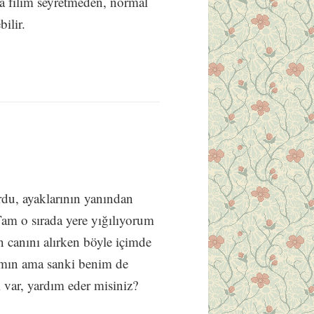
a filim seyretmeden, normal
ilir.
du, ayaklarının yanından
 Tam o sırada yere yığılıyorum
 canını alırken böyle içimde
damın ama sanki benim de
 var, yardım eder misiniz?