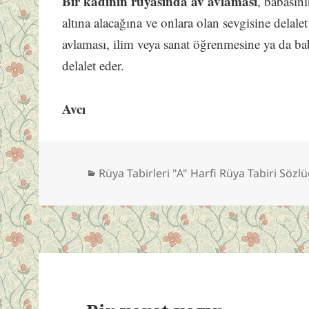
Bir kadının rüyasında av avlaması
, babasın
altına alacağına ve onlara olan sevgisine delal
avlaması, ilim veya sanat öğrenmesine ya da b
delalet eder.
Avcı
Kategoriler
Rüya Tabirleri "A" Harfi Rüya Tabiri Sözl