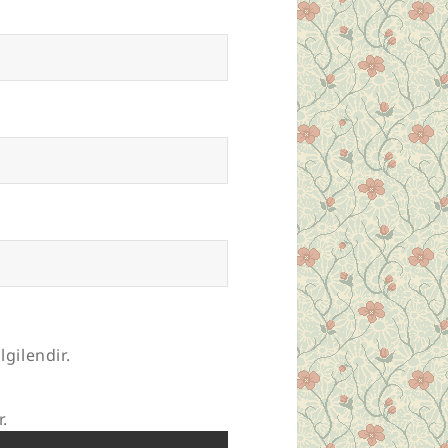
lgilendir.
r.