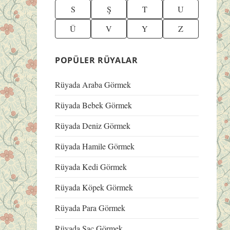
S
Ş
T
U
Ü
V
Y
Z
POPÜLER RÜYALAR
Rüyada Araba Görmek
Rüyada Bebek Görmek
Rüyada Deniz Görmek
Rüyada Hamile Görmek
Rüyada Kedi Görmek
Rüyada Köpek Görmek
Rüyada Para Görmek
Rüyada Saç Görmek