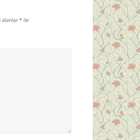
i alanlar
*
ile