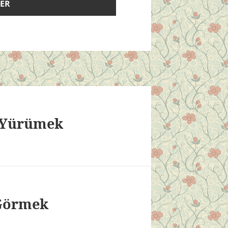
a Yürümek
Görmek