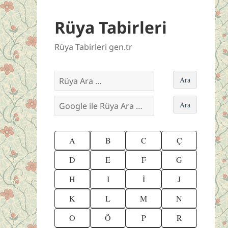
Rüya Tabirleri
Rüya Tabirleri gen.tr
A
B
C
Ç
D
E
F
G
H
I
İ
J
K
L
M
N
O
Ö
P
R