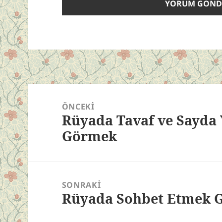
Yazı
gezinmesi
ÖNCEKI
Rüyada Tavaf ve Sayd
Önceki
Görmek
yazı:
SONRAKI
Rüyada Sohbet Etmek 
Sonraki
yazı: