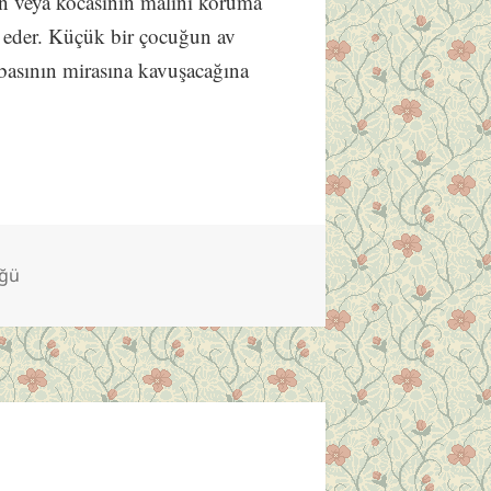
ın veya kocasının malını koruma
et eder. Küçük bir çocuğun av
abasının mirasına kavuşacağına
üğü