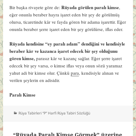
Rüyada görülen paralı kimse
Bir başka rivayete göre de:
,
eğer onunla beraber hayra işaret eden bir şey de görülmüş
olursa, ticaretinde kâr ve fayda gören bir adama işarettir. Eğer
onunla beraber şerre işaret eden bir şey görülürse, iflas eder.
Rüyada kendisine “ey paralı adam” dendiğini ve kendisiyle
beraber kâr ve kazanca işaret edecek bir şey olduğunu
gören kimse,
parasız kâr ve kazanç sağlar. Eğer şerre işaret
edecek bir şey varsa, o kimse iflas veya onun sözü yaramaz
yahut adi bir kimse olur. Çünkü
para
, kendisiyle alınan ve
verilen şeylerin en adisidir.
Paralı Kimse
Kategoriler
Rüya Tabirleri “P” Harfi Rüya Tabiri Sözlüğü
“Rüyada Paralı Kimse Görmek” üzerine