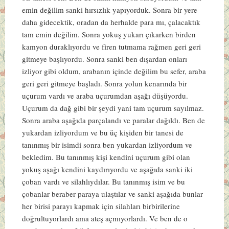
emin değilim sanki hırsızlık yapıyorduk. Sonra bir yere
daha gidecektik, oradan da herhalde para mı, çalacaktık
tam emin değilim. Sonra yokuş yukarı çıkarken birden
kamyon duraklıyordu ve firen tutmama rağmen geri geri
gitmeye başlıyordu. Sonra sanki ben dışardan onları
izliyor gibi oldum, arabanın içinde değilim bu sefer, araba
geri geri gitmeye başladı. Sonra yolun kenarında bir
uçurum vardı ve araba uçurumdan aşağı düşüyordu.
Uçurum da dağ gibi bir şeydi yani tam uçurum sayılmaz.
Sonra araba aşağıda parçalandı ve paralar dağıldı. Ben de
yukardan izliyordum ve bu üç kişiden bir tanesi de
tanınmış bir isimdi sonra ben yukardan izliyordum ve
bekledim. Bu tanınmış kişi kendini uçurum gibi olan
yokuş aşağı kendini kaydırıyordu ve aşağıda sanki iki
çoban vardı ve silahlıydılar. Bu tanınmış isim ve bu
çobanlar beraber paraya ulaştılar ve sanki aşağıda bunlar
her birisi parayı kapmak için silahları birbirilerine
doğrultuyorlardı ama ateş açmıyorlardı. Ve ben de o