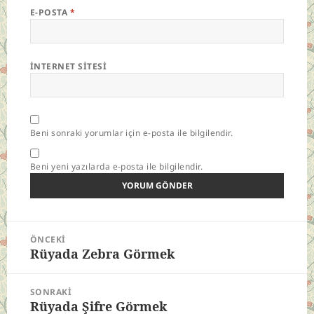
E-POSTA
*
İNTERNET SITESI
Beni sonraki yorumlar için e-posta ile bilgilendir.
Beni yeni yazılarda e-posta ile bilgilendir.
Yazı
ÖNCEKI
gezinmesi
Rüyada Zebra Görmek
Önceki
yazı:
SONRAKI
Rüyada Şifre Görmek
Sonraki