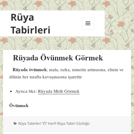
Rüya
Tabirleri
MENÜ
VE
BILEŞENLER
Rüyada Övünmek Görmek
Rüyada övünmek
; mala, rızka, nimetin artmasına, elinin ve
dilinin her tarafta kavuşmasına işarettir.
Ayrıca bkz:
Rüyada Meth Görmek
Övünmek
Kategoriler
Rüya Tabirleri “Ö” Harfi Rüya Tabiri Sözlüğü