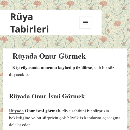
Rüya
Tabirleri
MENÜ
VE
BILEŞENLER
Rüyada Onur Görmek
Kişi rüyasında onurunu kaybedip üzülürse
, tatlı bir söz
duyacaktır.
Rüyada Onur İsmi Görmek
Rüyada
Onur ismi görmek,
rüya sahibini bir sürprizin
beklediğine ve bu sürprizin çok büyük iş kapılarını açacağına
delalet eder.