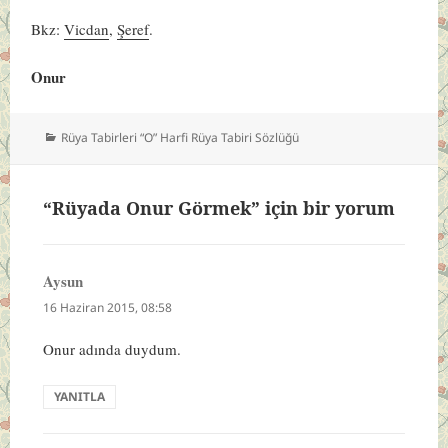
Bkz:
Vicdan
,
Şeref
.
Onur
Kategoriler
Rüya Tabirleri “O” Harfi Rüya Tabiri Sözlüğü
“Rüyada Onur Görmek” için bir yorum
Aysun
dedi
ki:
16 Haziran 2015, 08:58
Onur adında duydum.
YANITLA