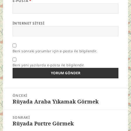
E-POSTA
*
İNTERNET SITESI
Beni sonraki yorumlar için e-posta ile bilgilendir.
Beni yeni yazılarda e-posta ile bilgilendir.
Yazı
ÖNCEKI
gezinmesi
Rüyada Araba Yıkamak Görmek
Önceki
yazı:
SONRAKI
Rüyada Portre Görmek
Sonraki
yazı: