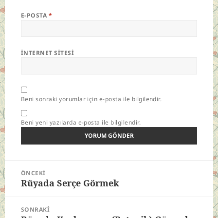
E-POSTA
*
İNTERNET SITESI
Beni sonraki yorumlar için e-posta ile bilgilendir.
Beni yeni yazılarda e-posta ile bilgilendir.
Yazı
ÖNCEKI
gezinmesi
Rüyada Serçe Görmek
Önceki
yazı:
SONRAKI