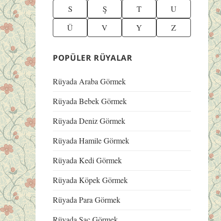
S
Ş
T
U
Ü
V
Y
Z
POPÜLER RÜYALAR
Rüyada Araba Görmek
Rüyada Bebek Görmek
Rüyada Deniz Görmek
Rüyada Hamile Görmek
Rüyada Kedi Görmek
Rüyada Köpek Görmek
Rüyada Para Görmek
Rüyada Saç Görmek