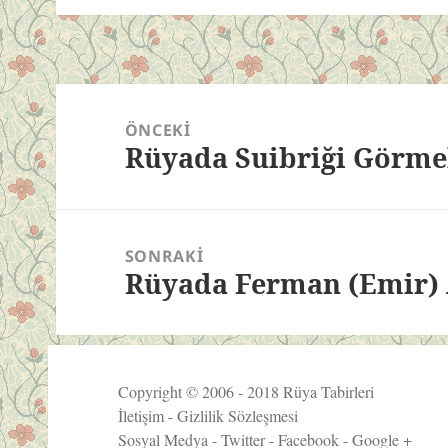
Yazı
gezinmesi
ÖNCEKI
Rüyada Suibriği Görm
Önceki
yazı:
SONRAKI
Rüyada Ferman (Emir)
Sonraki
yazı:
Copyright © 2006 - 2018
Rüya Tabirleri
İletişim
-
Gizlilik Sözleşmesi
Sosyal Medya -
Twitter
-
Facebook
-
Google +