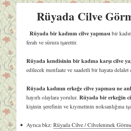
Rüyada Cilve Gör
Rüyada bir kadının cilve yapması
bir kadın
ferah ve sürura işarettir.
Rüyada kendisinin bir kadına karşı cilve y
edilecek menfaate ve saadetli bir hayata delalet 
Rüyada kadının erkeğe cilve yapması
ne an
Rüyada bir erkeğin ci
hayırlı olaylara yorulur.
kişinin şerefinin ve kıymetinin noksanlığına işar
Ayrıca bkz:
Rüyada Cilve / Cilvelenmek Görm