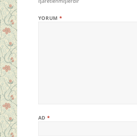
işaretlenmişlerdir
YORUM
*
AD
*