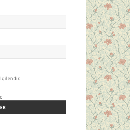
lgilendir.
r.