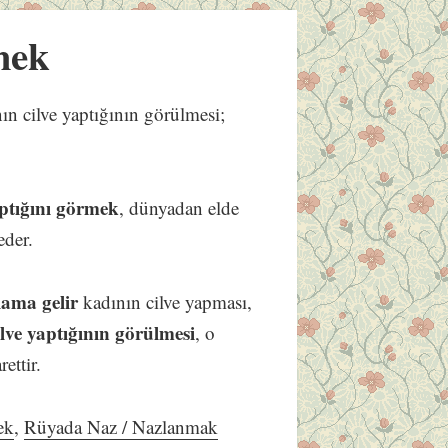
mek
ın cilve yaptığının görülmesi;
aptığını görmek
, dünyadan elde
eder.
lama gelir
kadının cilve yapması,
lve yaptığının görülmesi
, o
ettir.
ek
,
Rüyada Naz / Nazlanmak