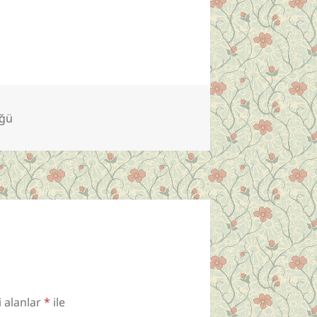
üğü
i alanlar
*
ile