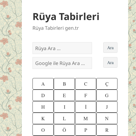
Rüya Tabirleri
Rüya Tabirleri gen.tr
A
B
C
Ç
D
E
F
G
H
I
İ
J
K
L
M
N
O
Ö
P
R