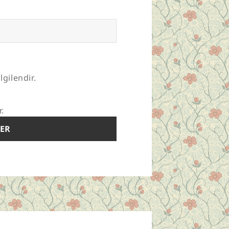
lgilendir.
r.