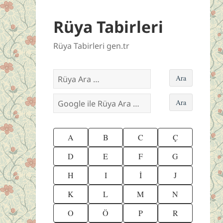
Rüya Tabirleri
Rüya Tabirleri gen.tr
A
B
C
Ç
D
E
F
G
H
I
İ
J
K
L
M
N
O
Ö
P
R