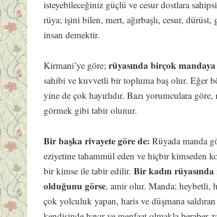
isteyebileceğiniz güçlü ve cesur dostlara sahi
rüya; işini bilen, mert, ağırbaşlı, cesur, dürüst,
insan demektir.
rüyasında birçok mandaya
Kirmani’ye göre;
sahibi ve kuvvetli bir topluma baş olur. Eğer 
yine de çok hayırlıdır. Bazı yorumculara göre
görmek gibi tabir olunur.
Bir başka rivayete göre de:
Rüyada manda gör
eziyetine tahammül eden ve hiçbir kimseden ko
Bir kadın rüyasınd
bir kimse ile tabir edilir.
olduğunu görse
, amir olur. Manda; heybetli, h
çok yolculuk yapan, haris ve düşmana saldıran
kendisinde hayır ve menfaat olmakla beraber 