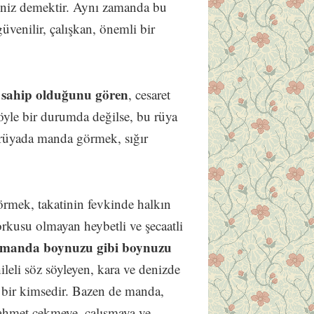
psiniz demektir. Aynı zamanda bu
 güvenilir, çalışkan, önemli bir
 sahip olduğunu gören
, cesaret
böyle bir durumda değilse, bu rüya
, rüyada manda görmek, sığır
mek, takatinin fevkinde halkın
rkusu olmayan heybetli ve şecaatli
a manda boynuzu gibi boynuzu
ileli söz söyleyen, kara ve denizde
 bir kimsedir. Bazen de manda,
zahmet çekmeye, çalışmaya ve