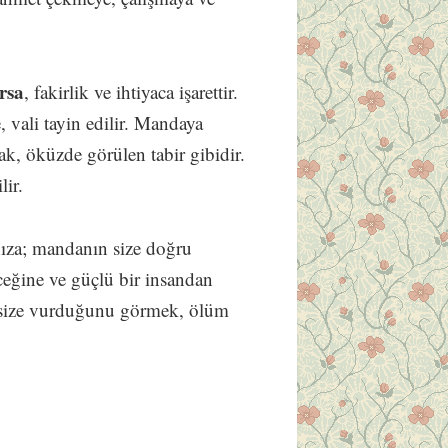
orsa
, fakirlik ve ihtiyaca işarettir.
vali tayin edilir. Mandaya
k, öküzde görülen tabir gibidir.
lir.
ınıza; mandanın size doğru
ceğine ve güçlü bir insandan
e size vurduğunu görmek, ölüm