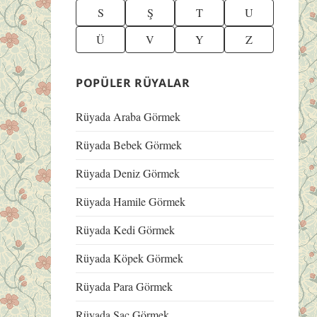
S
Ş
T
U
Ü
V
Y
Z
POPÜLER RÜYALAR
Rüyada Araba Görmek
Rüyada Bebek Görmek
Rüyada Deniz Görmek
Rüyada Hamile Görmek
Rüyada Kedi Görmek
Rüyada Köpek Görmek
Rüyada Para Görmek
Rüyada Saç Görmek