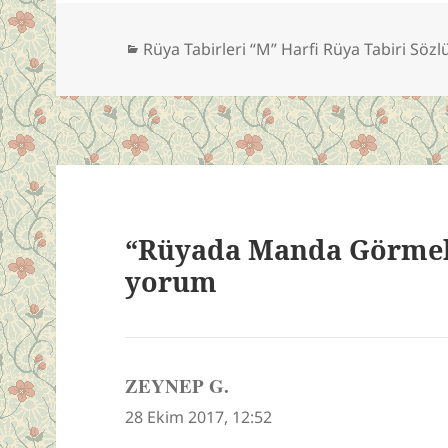
Kategoriler
Rüya Tabirleri “M” Harfi Rüya Tabiri Söz
“Rüyada Manda Görmek”
yorum
ZEYNEP G.
dedi
ki:
28 Ekim 2017, 12:52