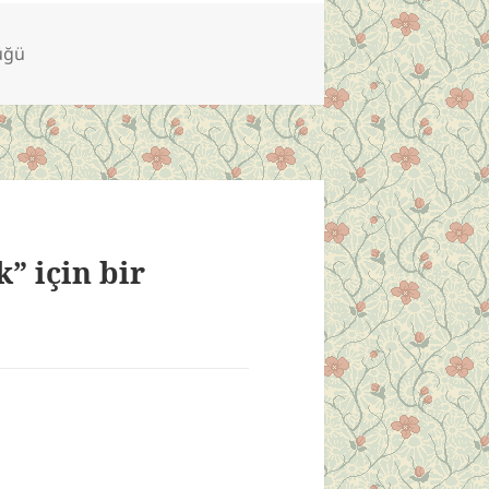
lüğü
 için bir