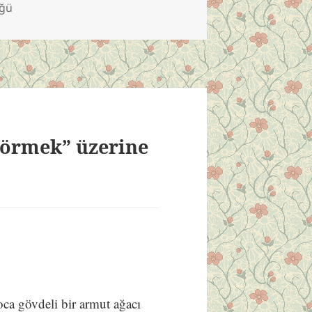
üğü
örmek” üzerine
a gövdeli bir armut ağacı