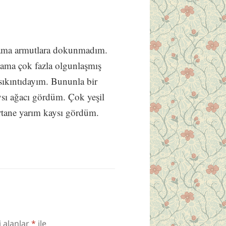
ama armutlara dokunmadım.
t ama çok fazla olgunlaşmış
ıkıntıdayım. Bununla bir
ysı ağacı gördüm. Çok yeşil
rtane yarım kaysı gördüm.
i alanlar
*
ile