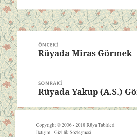
Yazı
gezinmesi
ÖNCEKI
Rüyada Miras Görmek
Önceki
yazı:
SONRAKI
Rüyada Yakup (A.S.) G
Sonraki
yazı:
Copyright © 2006 - 2018
Rüya Tabirleri
İletişim
-
Gizlilik Sözleşmesi