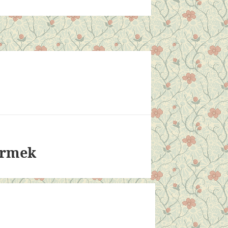
örmek