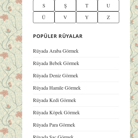
S
Ş
T
U
Ü
V
Y
Z
POPÜLER RÜYALAR
Rüyada Araba Görmek
Rüyada Bebek Görmek
Rüyada Deniz Görmek
Rüyada Hamile Görmek
Rüyada Kedi Görmek
Rüyada Köpek Görmek
Rüyada Para Görmek
Rüyada Saç Görmek