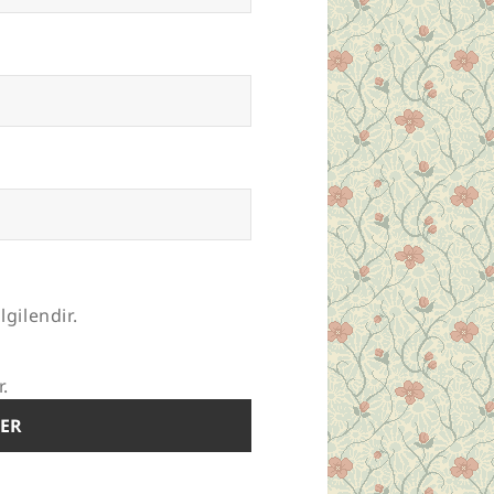
lgilendir.
r.