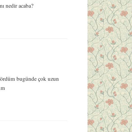
ı nedir acaba?
gördüm bugünde çok uzun
dum