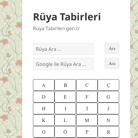
Rüya Tabirleri
Rüya Tabirleri gen.tr
A
B
C
Ç
D
E
F
G
H
I
İ
J
K
L
M
N
O
Ö
P
R