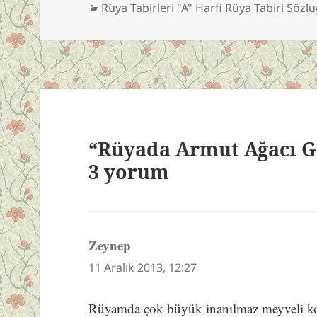
Kategoriler
Rüya Tabirleri "A" Harfi Rüya Tabiri Sözl
“Rüyada Armut Ağacı G
3 yorum
Zeynep
dedi
ki:
11 Aralık 2013, 12:27
Rüyamda çok büyük inanılmaz meyveli koc