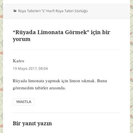
Kategoriler
Rüya Tabirleri “L” Harfi Rüya Tabiri Sözlüğü
“Rüyada Limonata Görmek” için bir
yorum
Katre
dedi
ki:
19 Mayıs 2017, 08:04
Rüyada limonata yapmak için limon sıkmak. Bunu
göremedim tabirler arasında.
YANITLA
Bir yanıt yazın