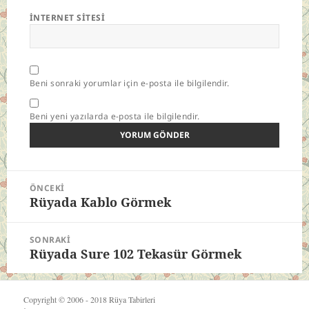
İNTERNET SITESI
Beni sonraki yorumlar için e-posta ile bilgilendir.
Beni yeni yazılarda e-posta ile bilgilendir.
Yazı
ÖNCEKI
gezinmesi
Rüyada Kablo Görmek
Önceki
yazı:
SONRAKI
Rüyada Sure 102 Tekasür Görmek
Sonraki
yazı:
Copyright © 2006 - 2018
Rüya Tabirleri