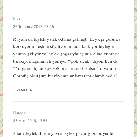
Elo
dedi
ki:
26 Temmuz 2013, 23:46
Rüyam da leylek yatak odama gelmişti. Leyleği görünce
korkuyorum eşime söylüyorum oda kalkıyor leyleğin
yanına gidiyor ve leylek gagasıyla eşimin eline yumurta
bırakıyor. Eşimin eli yanıyor “Çok sıcak” diyor. Ben de
“Yorganın içine koy soğumasın sıcak kalsın” diyorum…
Görmüş olduğum bu rüyanın anlamı tam olarak nedir?
YANITLA
Hacer
dedi
ki:
23 Mart 2015, 13:53
3 tane leylek, birde yavru leylek pazar gibi bir yerde