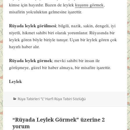
kimse için hayırdır. Bazen de leylek
kuşunu görmek
,
misafirin yolculuktan gelmesine işarettir.
Rüyada leylek görülmesi
; bilgili, nazik, sakin, dengeli, iyi
niyetli, hikmet sahibi biri olarak yorumlanır. Rüyasında bir
leylek gören böyle biriyle tanışır. Uçan bir leylek gören çok
hayırlı haber alır.
Rüyada leylek görmek
; mevki sahibi bir insan ile
görüşmeye, güzel bir haber almaya, bir misafire işarettir.
Leylek
Kategoriler
Rüya Tabirleri “L” Harfi Rüya Tabiri Sözlüğü
“Rüyada Leylek Görmek” üzerine 2
yorum