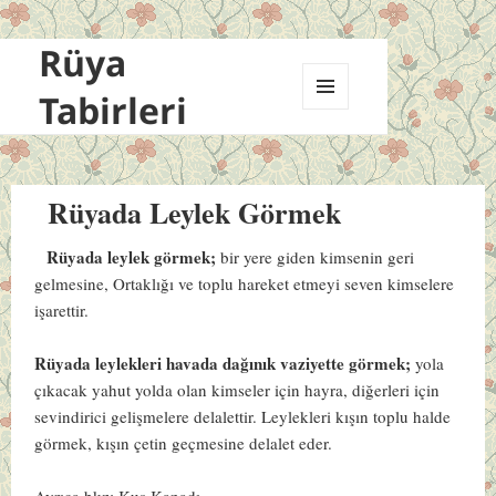
Rüya
Tabirleri
MENÜ
VE
BILEŞENLER
Rüyada Leylek Görmek
Rüyada leylek görmek;
bir yere giden kimsenin geri
gelmesine, Ortaklığı ve toplu hareket etmeyi seven kimselere
işarettir.
Rüyada leylekleri havada dağınık vaziyette görmek;
yola
çıkacak yahut yolda olan kimseler için hayra, diğerleri için
sevindirici gelişmelere delalettir. Leylekleri kışın toplu halde
görmek, kışın çetin geçmesine delalet eder.
Ayrıca bkz:
Kuş Kanadı