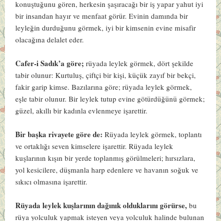
konuştuğunu gören, herkesin şaşıracağı bir iş yapar yahut iyi
bir insandan hayır ve menfaat görür. Evinin damında bir
leyleğin durduğunu görmek, iyi bir kimsenin evine misafir
olacağına delalet eder.
Cafer-i Sadık’a göre;
rüyada leylek görmek, dört şekilde
tabir olunur: Kurtuluş, çiftçi bir kişi, küçük zayıf bir bekçi,
fakir garip kimse. Bazılarına göre; rüyada leylek görmek,
eşle tabir olunur. Bir leylek tutup evine götürdüğünü görmek;
güzel, akıllı bir kadınla evlenmeye işarettir.
Bir başka rivayete göre de:
Rüyada leylek görmek, toplantı
ve ortaklığı seven kimselere işarettir. Rüyada leylek
kuşlarının kışın bir yerde toplanmış görülmeleri; hırsızlara,
yol kesicilere, düşmanla harp edenlere ve havanın soğuk ve
sıkıcı olmasına işarettir.
Rüyada leylek kuşlarının dağınık olduklarını görürse,
bu
rüya yolculuk yapmak isteyen veya yolculuk halinde bulunan