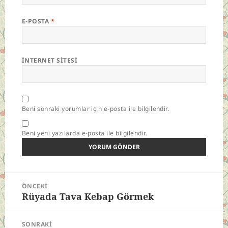
E-POSTA
*
İNTERNET SITESI
Beni sonraki yorumlar için e-posta ile bilgilendir.
Beni yeni yazılarda e-posta ile bilgilendir.
Yazı
ÖNCEKI
gezinmesi
Rüyada Tava Kebap Görmek
Önceki
yazı:
SONRAKI