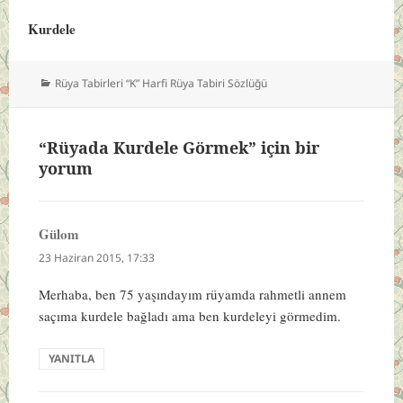
Kurdele
Kategoriler
Rüya Tabirleri “K” Harfi Rüya Tabiri Sözlüğü
“Rüyada Kurdele Görmek” için bir
yorum
Gülom
dedi
ki:
23 Haziran 2015, 17:33
Merhaba, ben 75 yaşındayım rüyamda rahmetli annem
saçıma kurdele bağladı ama ben kurdeleyi görmedim.
YANITLA