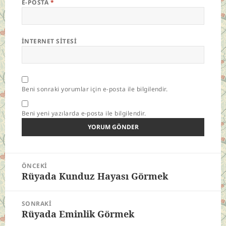
E-POSTA
*
İNTERNET SITESI
Beni sonraki yorumlar için e-posta ile bilgilendir.
Beni yeni yazılarda e-posta ile bilgilendir.
Yazı
ÖNCEKI
gezinmesi
Rüyada Kunduz Hayası Görmek
Önceki
yazı:
SONRAKI
Rüyada Eminlik Görmek
Sonraki
yazı: