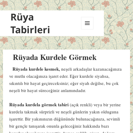
Rüya
Tabirleri
MENÜ
VE
BILEŞENLER
Rüyada Kurdele Görmek
Rüyada kurdele kesmek,
neşeli arkadaşlar kazanacağınıza
ve mutlu olacağınıza işaret eder. Eğer kurdele siyahsa,
sıkıntılı bir hayat geçireceksiniz; eğer siyah değilse, bu çok
neşeli bir hayat süreceğiniz anlamındadır.
Rüyada kurdela görmek tabiri
(açık renkli) veya bir yerine
kurdela takmak sürprizli ve neşeli günlerin yakın olduguna
işarettir. Bir yakınınızın düğününde bulunacağınıza, sevimli
bir gençle tanışarak onunla geleceğiniz hakkında bazı
kararlar alacağınıza işarettir. Ayrıca evlilik, nişan, doğum,